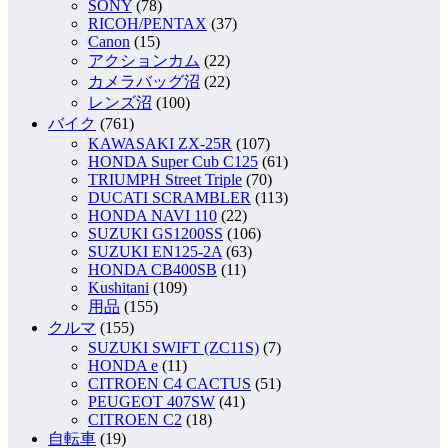
SONY
(78)
RICOH/PENTAX
(37)
Canon
(15)
アクションカム
(22)
カメラバッグ沼
(22)
レンズ沼
(100)
バイク
(761)
KAWASAKI ZX-25R
(107)
HONDA Super Cub C125
(61)
TRIUMPH Street Triple
(70)
DUCATI SCRAMBLER
(113)
HONDA NAVI 110
(22)
SUZUKI GS1200SS
(106)
SUZUKI EN125-2A
(63)
HONDA CB400SB
(11)
Kushitani
(109)
用品
(155)
クルマ
(155)
SUZUKI SWIFT (ZC11S)
(7)
HONDA e
(11)
CITROEN C4 CACTUS
(51)
PEUGEOT 407SW
(41)
CITROEN C2
(18)
自転車
(19)