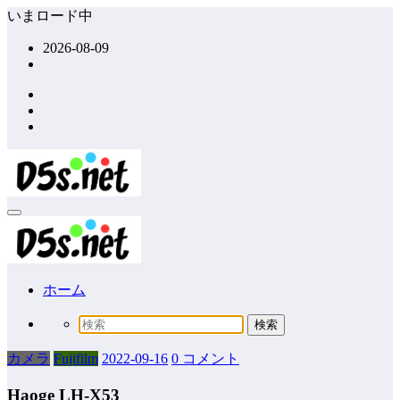
コ
いまロード中
ン
2026-08-09
テ
ン
ツ
へ
ス
キ
ッ
プ
ホーム
カメラ
Fujifilm
2022-09-16
0 コメント
Haoge LH-X53