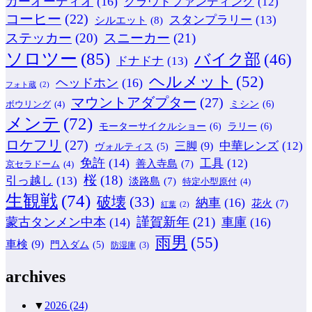
カーオーディオ
(16)
クラウドファンディング
(12)
コーヒー
(22)
スタンプラリー
(13)
シルエット
(8)
ステッカー
(20)
スニーカー
(21)
ソロツー
(85)
バイク部
(46)
ドナドナ
(13)
ヘルメット
(52)
ヘッドホン
(16)
フォト蔵
(2)
マウントアダプター
(27)
ミシン
(6)
ボウリング
(4)
メンテ
(72)
モーターサイクルショー
(6)
ラリー
(6)
ロケフリ
(27)
中華レンズ
(12)
三脚
(9)
ヴォルティス
(5)
免許
(14)
工具
(12)
善入寺島
(7)
京セラドーム
(4)
桜
(18)
引っ越し
(13)
淡路島
(7)
特定小型原付
(4)
生観戦
(74)
破壊
(33)
納車
(16)
花火
(7)
紅葉
(2)
謹賀新年
(21)
蒙古タンメン中本
(14)
車庫
(16)
雨男
(55)
車検
(9)
門入ダム
(5)
防湿庫
(3)
archives
▼
2026
(24)