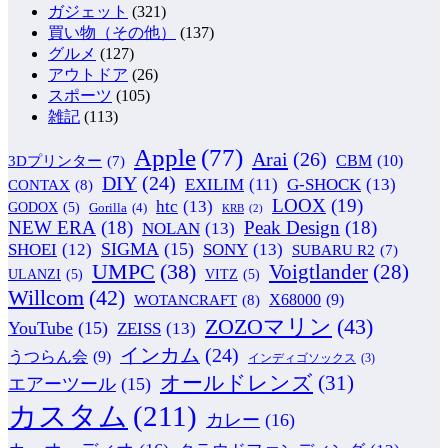
ガジェット
(321)
買い物（その他）
(137)
グルメ
(127)
アウトドア
(26)
スポーツ
(105)
雑記
(113)
Apple
(77)
Arai
(26)
CBM
(10)
3Dプリンター
(7)
DIY
(24)
G-SHOCK
(13)
EXILIM
(11)
CONTAX
(8)
LOOX
(19)
htc
(13)
GODOX
(5)
Gorilla
(4)
KRB
(2)
NEW ERA
(18)
Peak Design
(18)
NOLAN
(13)
SIGMA
(15)
SONY
(13)
SHOEI
(12)
SUBARU R2
(7)
UMPC
(38)
Voigtlander
(28)
ULANZI
(5)
VITZ
(5)
Willcom
(42)
WOTANCRAFT
(8)
X68000
(9)
ZOZOマリン
(43)
YouTube
(15)
ZEISS
(13)
インカム
(24)
うつらん会
(9)
インディゴソックス
(3)
オールドレンズ
(31)
エアーツール
(15)
カスタム
(211)
カレー
(16)