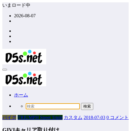
コ
いまロード中
ン
2026-08-07
テ
ン
ツ
へ
ス
キ
ッ
プ
ホーム
バイク
TRIUMPH Street Triple
カスタム
2018-07-03
0 コメント
GIVIキャリア取り付け