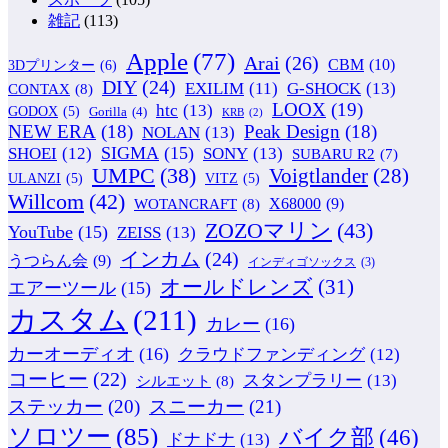
雑記
(113)
Apple
(77)
Arai
(26)
CBM
(10)
3Dプリンター
(6)
DIY
(24)
G-SHOCK
(13)
EXILIM
(11)
CONTAX
(8)
LOOX
(19)
htc
(13)
GODOX
(5)
Gorilla
(4)
KRB
(2)
NEW ERA
(18)
Peak Design
(18)
NOLAN
(13)
SIGMA
(15)
SONY
(13)
SHOEI
(12)
SUBARU R2
(7)
UMPC
(38)
Voigtlander
(28)
ULANZI
(5)
VITZ
(5)
Willcom
(42)
WOTANCRAFT
(8)
X68000
(9)
ZOZOマリン
(43)
YouTube
(15)
ZEISS
(13)
インカム
(24)
うつらん会
(9)
インディゴソックス
(3)
オールドレンズ
(31)
エアーツール
(15)
カスタム
(211)
カレー
(16)
カーオーディオ
(16)
クラウドファンディング
(12)
コーヒー
(22)
スタンプラリー
(13)
シルエット
(8)
ステッカー
(20)
スニーカー
(21)
ソロツー
(85)
バイク部
(46)
ドナドナ
(13)