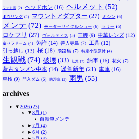
ヘルメット
(52)
ヘッドホン
(16)
フォト蔵
(2)
マウントアダプター
(27)
ミシン
(6)
ボウリング
(4)
メンテ
(72)
モーターサイクルショー
(6)
ラリー
(6)
ロケフリ
(27)
中華レンズ
(12)
三脚
(9)
ヴォルティス
(5)
免許
(14)
工具
(12)
善入寺島
(7)
京セラドーム
(4)
桜
(18)
引っ越し
(13)
淡路島
(7)
特定小型原付
(4)
生観戦
(74)
破壊
(33)
納車
(16)
花火
(7)
紅葉
(2)
謹賀新年
(21)
蒙古タンメン中本
(14)
車庫
(16)
雨男
(55)
車検
(9)
門入ダム
(5)
防湿庫
(3)
archives
▼
2026
(23)
▼
8月
(1)
自転車メンテ
►
7月
(4)
►
6月
(2)
►
5月
(4)