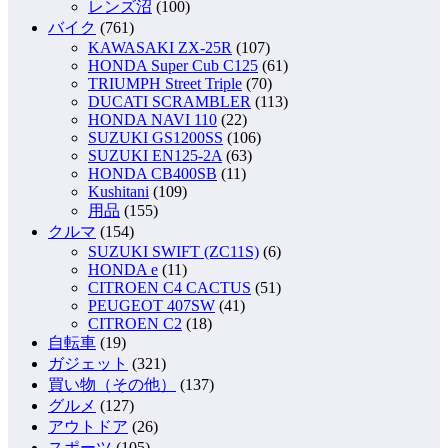
レンズ沼
(100)
バイク
(761)
KAWASAKI ZX-25R
(107)
HONDA Super Cub C125
(61)
TRIUMPH Street Triple
(70)
DUCATI SCRAMBLER
(113)
HONDA NAVI 110
(22)
SUZUKI GS1200SS
(106)
SUZUKI EN125-2A
(63)
HONDA CB400SB
(11)
Kushitani
(109)
用品
(155)
クルマ
(154)
SUZUKI SWIFT (ZC11S)
(6)
HONDA e
(11)
CITROEN C4 CACTUS
(51)
PEUGEOT 407SW
(41)
CITROEN C2
(18)
自転車
(19)
ガジェット
(321)
買い物（その他）
(137)
グルメ
(127)
アウトドア
(26)
スポーツ
(105)