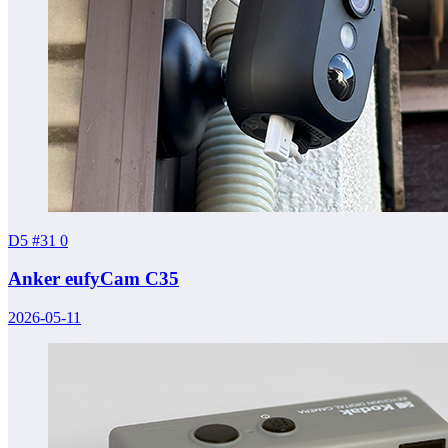
D5 #31
0
Anker eufyCam C35
2026-05-11