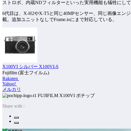
ストロボ、内蔵NDフィルターといった実用機能も犠牲にし
6代目は、X-H2やX-T5と同じ40MPセンサー、同じ画
載。追加ユニットなしでFrame.ioにまで対応している。
X100VI シルバー X100VI-S
Fujifilm (富士フイルム)
Rakuten
Yahoo!
メルカリ
ポチップ
Share with :