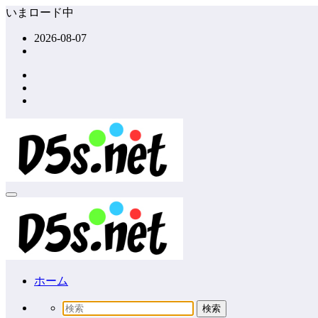
コ
いまロード中
ン
2026-08-07
テ
ン
ツ
へ
ス
キ
ッ
プ
ホーム