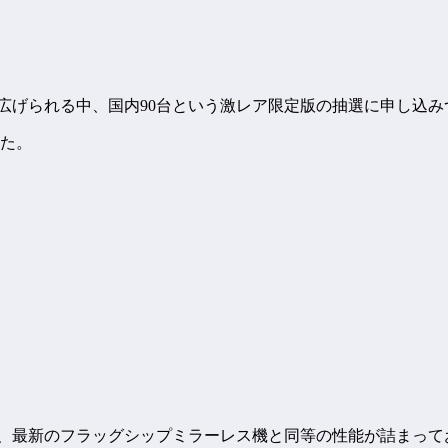
り広げられる中、国内90台という激レア限定版の抽選に申し込
きた。
が、最新のフラッグシップミラーレス機と同等の性能が詰まっ