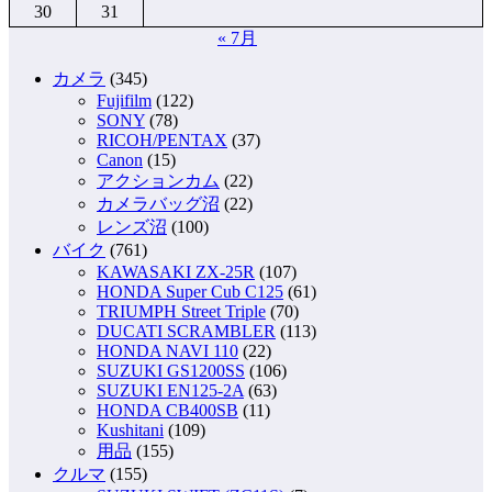
30
31
« 7月
カメラ
(345)
Fujifilm
(122)
SONY
(78)
RICOH/PENTAX
(37)
Canon
(15)
アクションカム
(22)
カメラバッグ沼
(22)
レンズ沼
(100)
バイク
(761)
KAWASAKI ZX-25R
(107)
HONDA Super Cub C125
(61)
TRIUMPH Street Triple
(70)
DUCATI SCRAMBLER
(113)
HONDA NAVI 110
(22)
SUZUKI GS1200SS
(106)
SUZUKI EN125-2A
(63)
HONDA CB400SB
(11)
Kushitani
(109)
用品
(155)
クルマ
(155)