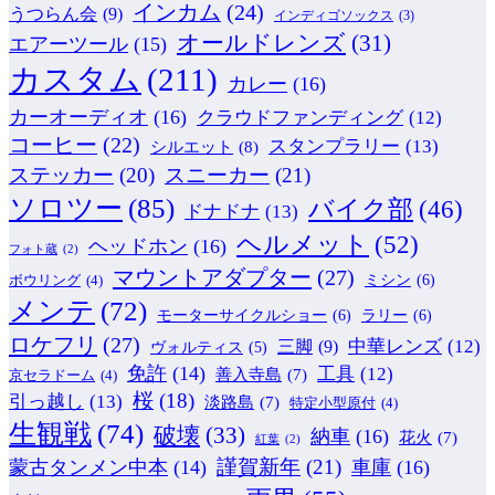
インカム
(24)
うつらん会
(9)
インディゴソックス
(3)
オールドレンズ
(31)
エアーツール
(15)
カスタム
(211)
カレー
(16)
カーオーディオ
(16)
クラウドファンディング
(12)
コーヒー
(22)
スタンプラリー
(13)
シルエット
(8)
ステッカー
(20)
スニーカー
(21)
ソロツー
(85)
バイク部
(46)
ドナドナ
(13)
ヘルメット
(52)
ヘッドホン
(16)
フォト蔵
(2)
マウントアダプター
(27)
ミシン
(6)
ボウリング
(4)
メンテ
(72)
モーターサイクルショー
(6)
ラリー
(6)
ロケフリ
(27)
中華レンズ
(12)
三脚
(9)
ヴォルティス
(5)
免許
(14)
工具
(12)
善入寺島
(7)
京セラドーム
(4)
桜
(18)
引っ越し
(13)
淡路島
(7)
特定小型原付
(4)
生観戦
(74)
破壊
(33)
納車
(16)
花火
(7)
紅葉
(2)
謹賀新年
(21)
蒙古タンメン中本
(14)
車庫
(16)