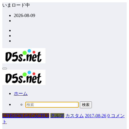
コ
いまロード中
ン
2026-08-09
テ
ン
ツ
へ
ス
キ
ッ
プ
ホーム
CITROEN C4 CACTUS
クルマ
カスタム
2017-08-26
0 コメン
ト