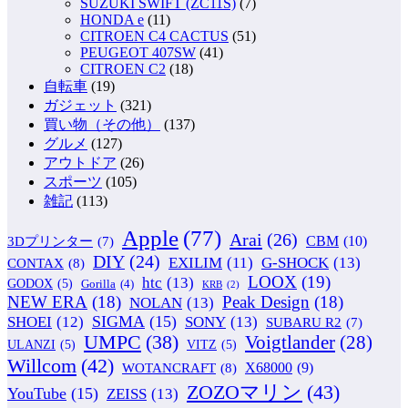
SUZUKI SWIFT (ZC11S)
(7)
HONDA e
(11)
CITROEN C4 CACTUS
(51)
PEUGEOT 407SW
(41)
CITROEN C2
(18)
自転車
(19)
ガジェット
(321)
買い物（その他）
(137)
グルメ
(127)
アウトドア
(26)
スポーツ
(105)
雑記
(113)
Apple
(77)
Arai
(26)
CBM
(10)
3Dプリンター
(7)
DIY
(24)
G-SHOCK
(13)
EXILIM
(11)
CONTAX
(8)
LOOX
(19)
htc
(13)
GODOX
(5)
Gorilla
(4)
KRB
(2)
NEW ERA
(18)
Peak Design
(18)
NOLAN
(13)
SIGMA
(15)
SONY
(13)
SHOEI
(12)
SUBARU R2
(7)
UMPC
(38)
Voigtlander
(28)
ULANZI
(5)
VITZ
(5)
Willcom
(42)
WOTANCRAFT
(8)
X68000
(9)
ZOZOマリン
(43)
YouTube
(15)
ZEISS
(13)