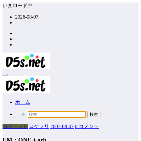
コ
いまロード中
ン
2026-08-07
テ
ン
ツ
へ
ス
キ
ッ
プ
ホーム
ガジェット
ロケフリ
2007-08-07
0 コメント
EM・ONE＋orb