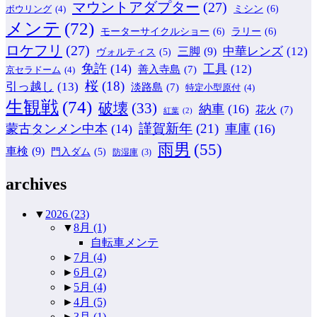
マウントアダプター
(27)
ミシン
(6)
ボウリング
(4)
メンテ
(72)
モーターサイクルショー
(6)
ラリー
(6)
ロケフリ
(27)
中華レンズ
(12)
三脚
(9)
ヴォルティス
(5)
免許
(14)
工具
(12)
善入寺島
(7)
京セラドーム
(4)
桜
(18)
引っ越し
(13)
淡路島
(7)
特定小型原付
(4)
生観戦
(74)
破壊
(33)
納車
(16)
花火
(7)
紅葉
(2)
謹賀新年
(21)
蒙古タンメン中本
(14)
車庫
(16)
雨男
(55)
車検
(9)
門入ダム
(5)
防湿庫
(3)
archives
▼
2026
(23)
▼
8月
(1)
自転車メンテ
►
7月
(4)
►
6月
(2)
►
5月
(4)
►
4月
(5)
►
3月
(1)