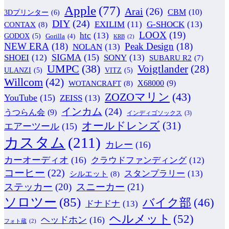
Apple
(77)
Arai
(26)
CBM
(10)
3Dプリンター
(6)
DIY
(24)
G-SHOCK
(13)
EXILIM
(11)
CONTAX
(8)
LOOX
(19)
htc
(13)
GODOX
(5)
Gorilla
(4)
KRB
(2)
NEW ERA
(18)
Peak Design
(18)
NOLAN
(13)
SIGMA
(15)
SONY
(13)
SHOEI
(12)
SUBARU R2
(7)
UMPC
(38)
Voigtlander
(28)
ULANZI
(5)
VITZ
(5)
Willcom
(42)
WOTANCRAFT
(8)
X68000
(9)
ZOZOマリン
(43)
YouTube
(15)
ZEISS
(13)
インカム
(24)
うつらん会
(9)
インディゴソックス
(3)
オールドレンズ
(31)
エアーツール
(15)
カスタム
(211)
カレー
(16)
カーオーディオ
(16)
クラウドファンディング
(12)
コーヒー
(22)
スタンプラリー
(13)
シルエット
(8)
ステッカー
(20)
スニーカー
(21)
ソロツー
(85)
バイク部
(46)
ドナドナ
(13)
ヘルメット
(52)
ヘッドホン
(16)
フォト蔵
(2)