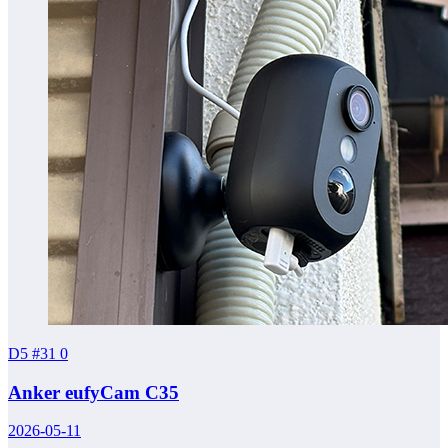
D5 #31
0
Anker eufyCam C35
2026-05-11