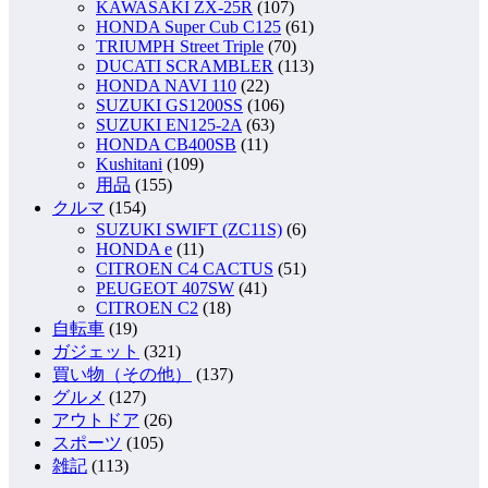
KAWASAKI ZX-25R
(107)
HONDA Super Cub C125
(61)
TRIUMPH Street Triple
(70)
DUCATI SCRAMBLER
(113)
HONDA NAVI 110
(22)
SUZUKI GS1200SS
(106)
SUZUKI EN125-2A
(63)
HONDA CB400SB
(11)
Kushitani
(109)
用品
(155)
クルマ
(154)
SUZUKI SWIFT (ZC11S)
(6)
HONDA e
(11)
CITROEN C4 CACTUS
(51)
PEUGEOT 407SW
(41)
CITROEN C2
(18)
自転車
(19)
ガジェット
(321)
買い物（その他）
(137)
グルメ
(127)
アウトドア
(26)
スポーツ
(105)
雑記
(113)