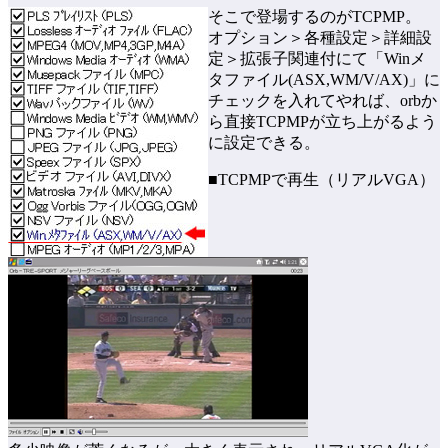
そこで登場するのがTCPMP。
オプション＞各種設定＞詳細設
定＞拡張子関連付にて「Winメ
タファイル(ASX,WM/V/AX)」に
チェックを入れてやれば、orbか
ら直接TCPMPが立ち上がるよう
に設定できる。
■TCPMPで再生（リアルVGA）