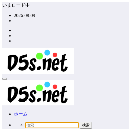
コ
いまロード中
ン
2026-08-09
テ
ン
ツ
へ
ス
キ
ッ
プ
ホーム