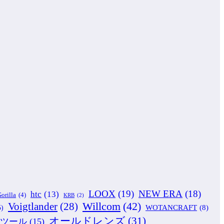
LOOX
(19)
NEW ERA
(18)
htc
(13)
orilla
(4)
KRB
(2)
Willcom
(42)
Voigtlander
(28)
WOTANCRAFT
(8)
5)
オールドレンズ
(31)
ツール
(15)