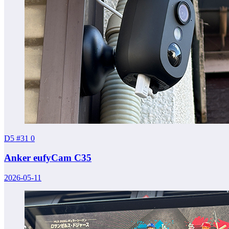
D5 #31
0
Anker eufyCam C35
2026-05-11