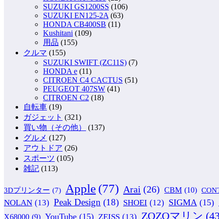
SUZUKI GS1200SS
(106)
SUZUKI EN125-2A
(63)
HONDA CB400SB
(11)
Kushitani
(109)
用品
(155)
クルマ
(155)
SUZUKI SWIFT (ZC11S)
(7)
HONDA e
(11)
CITROEN C4 CACTUS
(51)
PEUGEOT 407SW
(41)
CITROEN C2
(18)
自転車
(19)
ガジェット
(321)
買い物（その他）
(137)
グルメ
(127)
アウトドア
(26)
スポーツ
(105)
雑記
(113)
Apple
(77)
Arai
(26)
CBM
(10)
CON
3Dプリンター
(7)
Peak Design
(18)
NOLAN
(13)
SIGMA
(15)
SHOEI
(12)
ZOZOマリン
(43
YouTube
(15)
ZEISS
(13)
X68000
(9)