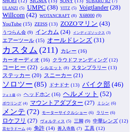
SIGMA
(15)
SONY
(13)
SHOEI
(12)
SUBARU R2
(7)
UMPC
(38)
Voigtlander
(28)
ULANZI
(5)
VITZ
(5)
Willcom
(42)
WOTANCRAFT
(8)
X68000
(9)
ZOZOマリン
(43)
YouTube
(15)
ZEISS
(13)
インカム
(24)
うつらん会
(9)
インディゴソックス
(3)
オールドレンズ
(31)
エアーツール
(15)
カスタム
(211)
カレー
(16)
カーオーディオ
(16)
クラウドファンディング
(12)
コーヒー
(22)
スタンプラリー
(13)
シルエット
(8)
ステッカー
(20)
スニーカー
(21)
ソロツー
(85)
バイク部
(46)
ドナドナ
(13)
ヘルメット
(52)
ヘッドホン
(16)
フォト蔵
(2)
マウントアダプター
(27)
ミシン
(6)
ボウリング
(4)
メンテ
(72)
モーターサイクルショー
(6)
ラリー
(6)
ロケフリ
(27)
中華レンズ
(12)
三脚
(9)
ヴォルティス
(5)
免許
(14)
工具
(12)
善入寺島
(7)
京セラドーム
(4)