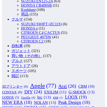
SUZUKI EN125-2A
(63)
HONDA CB400SB
(11)
Kushitani
(109)
用品
(155)
クルマ
(154)
SUZUKI SWIFT (ZC11S)
(6)
HONDA e
(11)
CITROEN C4 CACTUS
(51)
PEUGEOT 407SW
(41)
CITROEN C2
(18)
自転車
(19)
ガジェット
(321)
買い物（その他）
(137)
グルメ
(127)
アウトドア
(26)
スポーツ
(105)
雑記
(113)
Apple
(77)
Arai
(26)
CBM
(10)
3Dプリンター
(6)
DIY
(24)
G-SHOCK
(13)
EXILIM
(11)
CONTAX
(8)
LOOX
(19)
htc
(13)
GODOX
(5)
Gorilla
(4)
KRB
(2)
NEW ERA
(18)
Peak Design
(18)
NOLAN
(13)