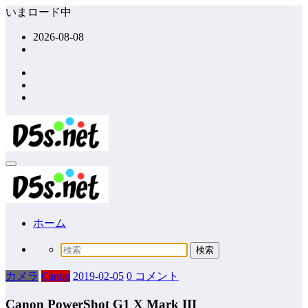
コ
いまロード中
ン
2026-08-08
テ
ン
ツ
へ
ス
キ
ッ
プ
ホーム
カメラ
Canon
2019-02-05
0 コメント
Canon PowerShot G1 X Mark III