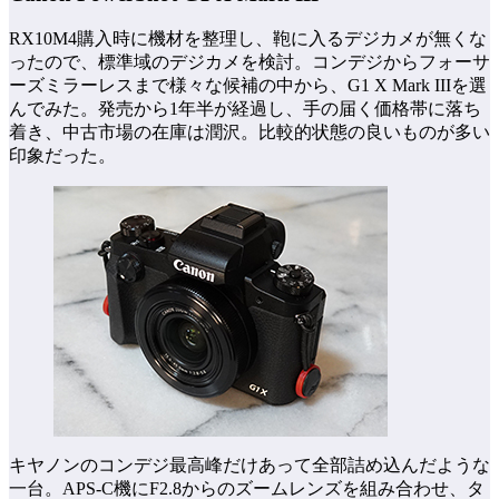
RX10M4購入時に機材を整理し、鞄に入るデジカメが無くな
ったので、標準域のデジカメを検討。コンデジからフォーサ
ーズミラーレスまで様々な候補の中から、G1 X Mark IIIを選
んでみた。発売から1年半が経過し、手の届く価格帯に落ち
着き、中古市場の在庫は潤沢。比較的状態の良いものが多い
印象だった。
キヤノンのコンデジ最高峰だけあって全部詰め込んだような
一台。APS-C機にF2.8からのズームレンズを組み合わせ、タ