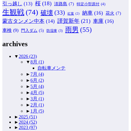
桜
(18)
引っ越し
(13)
淡路島
(7)
特定小型原付
(4)
生観戦
(74)
破壊
(33)
納車
(16)
花火
(7)
紅葉
(2)
謹賀新年
(21)
蒙古タンメン中本
(14)
車庫
(16)
雨男
(55)
車検
(9)
門入ダム
(5)
防湿庫
(3)
archives
▼
2026
(23)
▼
8月
(1)
自転車メンテ
►
7月
(4)
►
6月
(2)
►
5月
(4)
►
4月
(5)
►
3月
(1)
►
2月
(1)
►
1月
(5)
►
2025
(51)
►
2024
(52)
►
2023
(97)