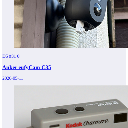
D5 #31
0
Anker eufyCam C35
2026-05-11