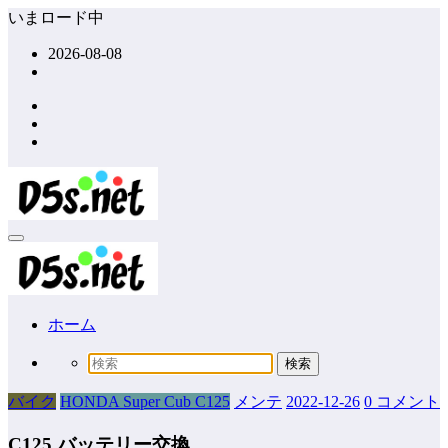
コ
いまロード中
ン
2026-08-08
テ
ン
ツ
へ
ス
キ
ッ
プ
ホーム
バイク
HONDA Super Cub C125
メンテ
2022-12-26
0 コメント
C125 バッテリー交換