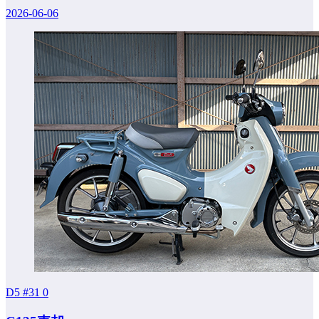
2026-06-06
D5 #31
0