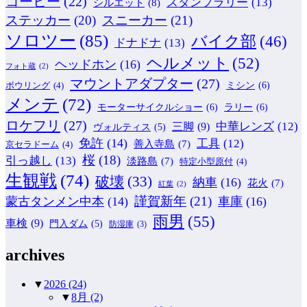
コーヒー
(22)
スタンプラリー
(13)
シルエット
(8)
ステッカー
(20)
スニーカー
(21)
ソロツー
(85)
バイク部
(46)
ドナドナ
(13)
ヘルメット
(52)
ヘッドホン
(16)
フォト蔵
(2)
マウントアダプター
(27)
ミシン
(6)
ボウリング
(4)
メンテ
(72)
モーターサイクルショー
(6)
ラリー
(6)
ロケフリ
(27)
中華レンズ
(12)
三脚
(9)
ヴォルティス
(5)
免許
(14)
工具
(12)
善入寺島
(7)
京セラドーム
(4)
桜
(18)
引っ越し
(13)
淡路島
(7)
特定小型原付
(4)
生観戦
(74)
破壊
(33)
納車
(16)
花火
(7)
紅葉
(2)
謹賀新年
(21)
蒙古タンメン中本
(14)
車庫
(16)
雨男
(55)
車検
(9)
門入ダム
(5)
防湿庫
(3)
archives
▼
2026
(24)
▼
8月
(2)