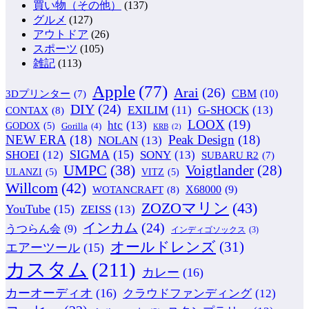
買い物（その他）
(137)
グルメ
(127)
アウトドア
(26)
スポーツ
(105)
雑記
(113)
Apple
(77)
Arai
(26)
CBM
(10)
3Dプリンター
(7)
DIY
(24)
G-SHOCK
(13)
EXILIM
(11)
CONTAX
(8)
LOOX
(19)
htc
(13)
GODOX
(5)
Gorilla
(4)
KRB
(2)
NEW ERA
(18)
Peak Design
(18)
NOLAN
(13)
SIGMA
(15)
SONY
(13)
SHOEI
(12)
SUBARU R2
(7)
UMPC
(38)
Voigtlander
(28)
ULANZI
(5)
VITZ
(5)
Willcom
(42)
WOTANCRAFT
(8)
X68000
(9)
ZOZOマリン
(43)
YouTube
(15)
ZEISS
(13)
インカム
(24)
うつらん会
(9)
インディゴソックス
(3)
オールドレンズ
(31)
エアーツール
(15)
カスタム
(211)
カレー
(16)
カーオーディオ
(16)
クラウドファンディング
(12)