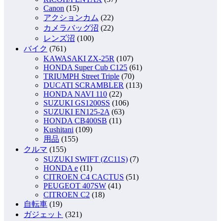
Canon
(15)
アクションカム
(22)
カメラバッグ沼
(22)
レンズ沼
(100)
バイク
(761)
KAWASAKI ZX-25R
(107)
HONDA Super Cub C125
(61)
TRIUMPH Street Triple
(70)
DUCATI SCRAMBLER
(113)
HONDA NAVI 110
(22)
SUZUKI GS1200SS
(106)
SUZUKI EN125-2A
(63)
HONDA CB400SB
(11)
Kushitani
(109)
用品
(155)
クルマ
(155)
SUZUKI SWIFT (ZC11S)
(7)
HONDA e
(11)
CITROEN C4 CACTUS
(51)
PEUGEOT 407SW
(41)
CITROEN C2
(18)
自転車
(19)
ガジェット
(321)