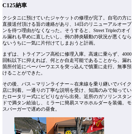
C125納車
クシタニに預けていたジャケットの修理が完了。自宅の方に
直接送付頂ける旨の連絡があり、14日のリニューアルオープ
ンを待つ理由がなくなった。そうすると、Street Tripleのオイ
ル漏れも早めに直したいし、例の肺炎騒動の状況が悪くなら
ないうちに一気に片付けてしまおうと計画。
まずは、トライアンフ高松に修理入庫。高速に乗らず、4000
回転以下に抑えれば、何とか自走可能であることから、漏れ
箇所付近にペーパーウエスを突っ込んで慎重に走行。無事預
けることができた。
その後、バス～マリンライナー～在来線を乗り継いでバイク
店に到着。一通りの丁寧な説明を受け、知識のみで知ってい
たロータリー式にビビりながら出発。近所のガソリンスタン
ドで満タン給油し、ミラーに簡易スマホホルダーを装備。モ
スバーガーで遅めの昼食。