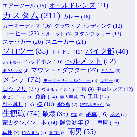
オールドレンズ
(31)
エアーツール
(15)
カスタム
(211)
カレー
(16)
カーオーディオ
(16)
クラウドファンディング
(12)
コーヒー
(22)
スタンプラリー
(13)
シルエット
(8)
ステッカー
(20)
スニーカー
(21)
ソロツー
(85)
バイク部
(46)
ドナドナ
(13)
ヘルメット
(52)
ヘッドホン
(16)
フォト蔵
(2)
マウントアダプター
(27)
ミシン
(6)
ボウリング
(4)
メンテ
(72)
モーターサイクルショー
(6)
ラリー
(6)
ロケフリ
(27)
中華レンズ
(12)
三脚
(9)
ヴォルティス
(5)
免許
(14)
工具
(12)
善入寺島
(7)
京セラドーム
(4)
桜
(18)
引っ越し
(13)
淡路島
(7)
特定小型原付
(4)
生観戦
(74)
破壊
(33)
納車
(16)
花火
(7)
紅葉
(2)
謹賀新年
(21)
蒙古タンメン中本
(14)
車庫
(16)
雨男
(55)
車検
(9)
門入ダム
(5)
防湿庫
(3)