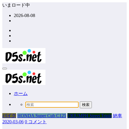
コ
いまロード中
ン
2026-08-08
テ
ン
ツ
へ
ス
キ
ッ
プ
ホーム
バイク
HONDA Super Cub C125
TRIUMPH Street Triple
納車
2020-03-06
0 コメント