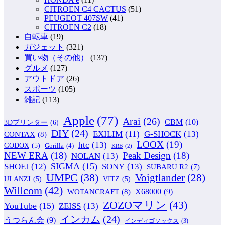
CITROEN C4 CACTUS
(51)
PEUGEOT 407SW
(41)
CITROEN C2
(18)
自転車
(19)
ガジェット
(321)
買い物（その他）
(137)
グルメ
(127)
アウトドア
(26)
スポーツ
(105)
雑記
(113)
Apple
(77)
Arai
(26)
CBM
(10)
3Dプリンター
(6)
DIY
(24)
G-SHOCK
(13)
EXILIM
(11)
CONTAX
(8)
LOOX
(19)
htc
(13)
GODOX
(5)
Gorilla
(4)
KRB
(2)
NEW ERA
(18)
Peak Design
(18)
NOLAN
(13)
SIGMA
(15)
SONY
(13)
SHOEI
(12)
SUBARU R2
(7)
UMPC
(38)
Voigtlander
(28)
ULANZI
(5)
VITZ
(5)
Willcom
(42)
WOTANCRAFT
(8)
X68000
(9)
ZOZOマリン
(43)
YouTube
(15)
ZEISS
(13)
インカム
(24)
うつらん会
(9)
インディゴソックス
(3)