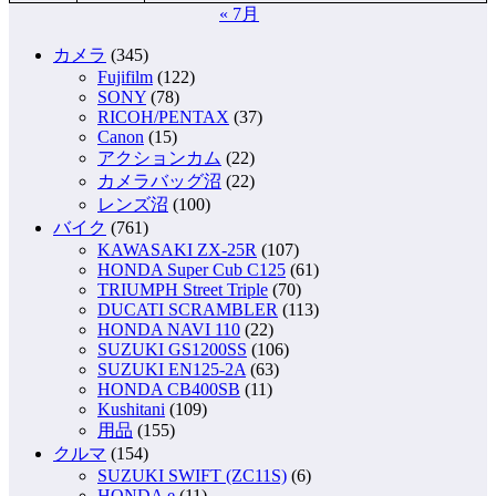
« 7月
カメラ
(345)
Fujifilm
(122)
SONY
(78)
RICOH/PENTAX
(37)
Canon
(15)
アクションカム
(22)
カメラバッグ沼
(22)
レンズ沼
(100)
バイク
(761)
KAWASAKI ZX-25R
(107)
HONDA Super Cub C125
(61)
TRIUMPH Street Triple
(70)
DUCATI SCRAMBLER
(113)
HONDA NAVI 110
(22)
SUZUKI GS1200SS
(106)
SUZUKI EN125-2A
(63)
HONDA CB400SB
(11)
Kushitani
(109)
用品
(155)
クルマ
(154)
SUZUKI SWIFT (ZC11S)
(6)
HONDA e
(11)