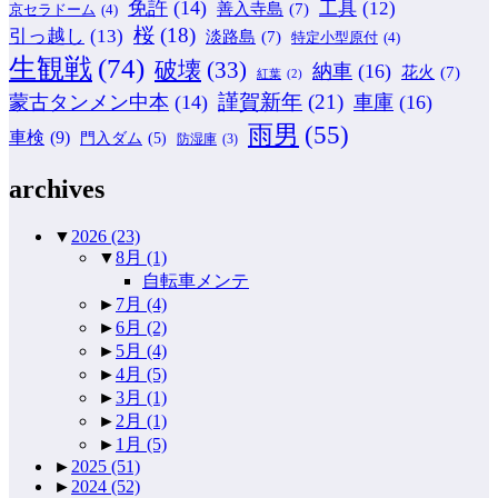
免許
(14)
工具
(12)
善入寺島
(7)
京セラドーム
(4)
桜
(18)
引っ越し
(13)
淡路島
(7)
特定小型原付
(4)
生観戦
(74)
破壊
(33)
納車
(16)
花火
(7)
紅葉
(2)
謹賀新年
(21)
蒙古タンメン中本
(14)
車庫
(16)
雨男
(55)
車検
(9)
門入ダム
(5)
防湿庫
(3)
archives
▼
2026
(23)
▼
8月
(1)
自転車メンテ
►
7月
(4)
►
6月
(2)
►
5月
(4)
►
4月
(5)
►
3月
(1)
►
2月
(1)
►
1月
(5)
►
2025
(51)
►
2024
(52)