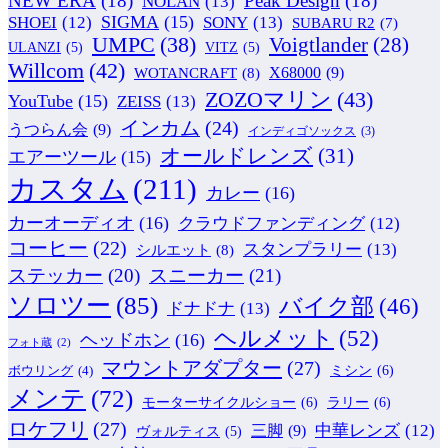
NEW ERA
(18)
Peak Design
(18)
NOLAN
(13)
SIGMA
(15)
SONY
(13)
SHOEI
(12)
SUBARU R2
(7)
UMPC
(38)
Voigtlander
(28)
ULANZI
(5)
VITZ
(5)
Willcom
(42)
WOTANCRAFT
(8)
X68000
(9)
ZOZOマリン
(43)
YouTube
(15)
ZEISS
(13)
インカム
(24)
うつらん会
(9)
インディゴソックス
(3)
オールドレンズ
(31)
エアーツール
(15)
カスタム
(211)
カレー
(16)
カーオーディオ
(16)
クラウドファンディング
(12)
コーヒー
(22)
スタンプラリー
(13)
シルエット
(8)
ステッカー
(20)
スニーカー
(21)
ソロツー
(85)
バイク部
(46)
ドナドナ
(13)
ヘルメット
(52)
ヘッドホン
(16)
フォト蔵
(2)
マウントアダプター
(27)
ミシン
(6)
ボウリング
(4)
メンテ
(72)
モーターサイクルショー
(6)
ラリー
(6)
ロケフリ
(27)
中華レンズ
(12)
三脚
(9)
ヴォルティス
(5)