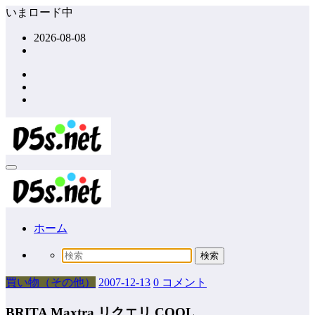
コ
いまロード中
ン
2026-08-08
テ
ン
ツ
へ
ス
キ
ッ
プ
ホーム
買い物（その他）
2007-12-13
0 コメント
BRITA Maxtra リクエリ COOL