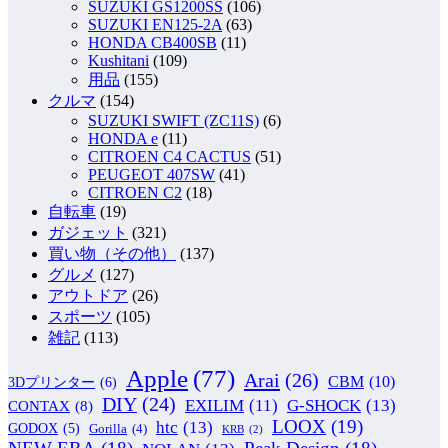
SUZUKI GS1200SS
(106)
SUZUKI EN125-2A
(63)
HONDA CB400SB
(11)
Kushitani
(109)
用品
(155)
クルマ
(154)
SUZUKI SWIFT (ZC11S)
(6)
HONDA e
(11)
CITROEN C4 CACTUS
(51)
PEUGEOT 407SW
(41)
CITROEN C2
(18)
自転車
(19)
ガジェット
(321)
買い物（その他）
(137)
グルメ
(127)
アウトドア
(26)
スポーツ
(105)
雑記
(113)
Apple
(77)
Arai
(26)
CBM
(10)
3Dプリンター
(6)
DIY
(24)
G-SHOCK
(13)
EXILIM
(11)
CONTAX
(8)
LOOX
(19)
htc
(13)
GODOX
(5)
Gorilla
(4)
KRB
(2)