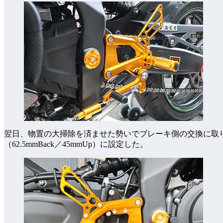
翌日、物置の大掃除を済ませた勢いでブレーキ側の交換に取
（62.5mmBack／45mmUp）に設定した。