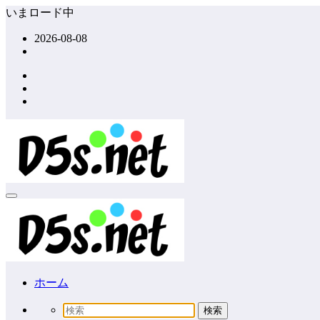
コ
いまロード中
ン
2026-08-08
テ
ン
ツ
へ
ス
キ
ッ
プ
ホーム