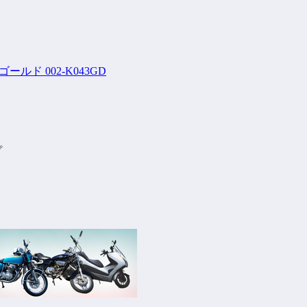
ルド 002-K043GD
プ