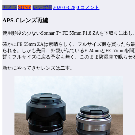
カメラ
SONY
レンズ沼
2020-03-28
0 コメント
APS-Cレンズ再編
使用頻度の少ないSonnar T* FE 55mm F1.8 ZAを下取りに
確かにFE 55mm ZAは素晴らしく、フルサイズ機を買った
られる。しかも先日、外観が似ているE 24mmとFE 55
暫くフルサイズに戻る予定も無く、このまま防湿庫で眠らせ
新たにやってきたレンズは二本。