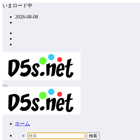
コ
いまロード中
ン
2026-08-08
テ
ン
ツ
へ
ス
キ
ッ
プ
ホーム