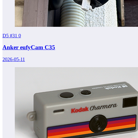
D5 #31
0
Anker eufyCam C35
2026-05-11