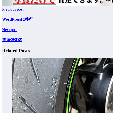
Previous post
WordPressに移行
Next post
電源強化②
Related Posts