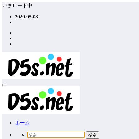
コ
いまロード中
ン
2026-08-08
テ
ン
ツ
へ
ス
キ
ッ
プ
ホーム