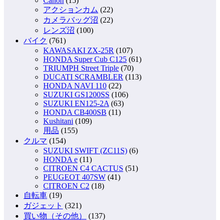
Canon
(15)
アクションカム
(22)
カメラバッグ沼
(22)
レンズ沼
(100)
バイク
(761)
KAWASAKI ZX-25R
(107)
HONDA Super Cub C125
(61)
TRIUMPH Street Triple
(70)
DUCATI SCRAMBLER
(113)
HONDA NAVI 110
(22)
SUZUKI GS1200SS
(106)
SUZUKI EN125-2A
(63)
HONDA CB400SB
(11)
Kushitani
(109)
用品
(155)
クルマ
(154)
SUZUKI SWIFT (ZC11S)
(6)
HONDA e
(11)
CITROEN C4 CACTUS
(51)
PEUGEOT 407SW
(41)
CITROEN C2
(18)
自転車
(19)
ガジェット
(321)
買い物（その他）
(137)