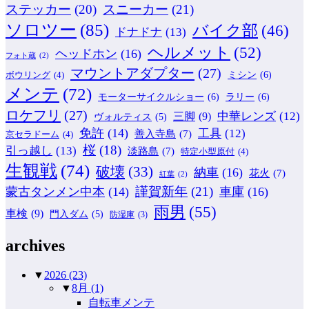
ステッカー
(20)
スニーカー
(21)
ソロツー
(85)
バイク部
(46)
ドナドナ
(13)
ヘルメット
(52)
ヘッドホン
(16)
フォト蔵
(2)
マウントアダプター
(27)
ミシン
(6)
ボウリング
(4)
メンテ
(72)
モーターサイクルショー
(6)
ラリー
(6)
ロケフリ
(27)
中華レンズ
(12)
三脚
(9)
ヴォルティス
(5)
免許
(14)
工具
(12)
善入寺島
(7)
京セラドーム
(4)
桜
(18)
引っ越し
(13)
淡路島
(7)
特定小型原付
(4)
生観戦
(74)
破壊
(33)
納車
(16)
花火
(7)
紅葉
(2)
謹賀新年
(21)
蒙古タンメン中本
(14)
車庫
(16)
雨男
(55)
車検
(9)
門入ダム
(5)
防湿庫
(3)
archives
▼
2026
(23)
▼
8月
(1)
自転車メンテ