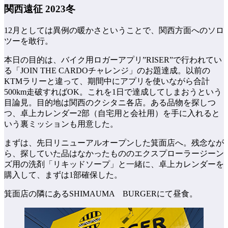
関西遠征 2023冬
12月としては異例の暖かさということで、関西方面へのソロ
ツーを敢行。
本日の目的は、バイク用ロガーアプリ”RISER”で行われてい
る「JOIN THE CARDOチャレンジ」のお題達成。以前の
KTMラリーと違って、期間中にアプリを使いながら合計
500km走破すればOK。これを1日で達成してしまおうという
目論見。目的地は関西のクシタニ各店。ある品物を探しつ
つ、卓上カレンダー2部（自宅用と会社用）を手に入れると
いう裏ミッションも用意した。
まずは、先日リニューアルオープンした箕面店へ。残念なが
ら、探していた品はなかったもののエクスプローラージーン
ズ用の洗剤「リキッドソープ」と一緒に、卓上カレンダーを
購入して、まずは1部確保した。
箕面店の隣にあるSHIMAUMA BURGERにて昼食。