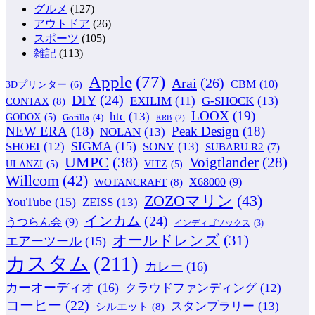
グルメ
(127)
アウトドア
(26)
スポーツ
(105)
雑記
(113)
Apple
(77)
Arai
(26)
CBM
(10)
3Dプリンター
(6)
DIY
(24)
G-SHOCK
(13)
EXILIM
(11)
CONTAX
(8)
LOOX
(19)
htc
(13)
GODOX
(5)
Gorilla
(4)
KRB
(2)
NEW ERA
(18)
Peak Design
(18)
NOLAN
(13)
SIGMA
(15)
SONY
(13)
SHOEI
(12)
SUBARU R2
(7)
UMPC
(38)
Voigtlander
(28)
ULANZI
(5)
VITZ
(5)
Willcom
(42)
WOTANCRAFT
(8)
X68000
(9)
ZOZOマリン
(43)
YouTube
(15)
ZEISS
(13)
インカム
(24)
うつらん会
(9)
インディゴソックス
(3)
オールドレンズ
(31)
エアーツール
(15)
カスタム
(211)
カレー
(16)
カーオーディオ
(16)
クラウドファンディング
(12)
コーヒー
(22)
スタンプラリー
(13)
シルエット
(8)