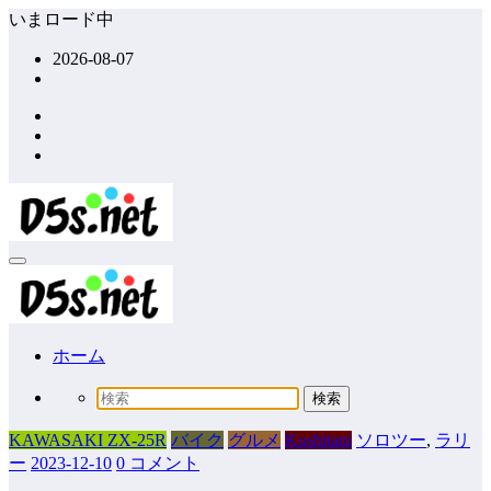
コ
いまロード中
ン
2026-08-07
テ
ン
ツ
へ
ス
キ
ッ
プ
ホーム
KAWASAKI ZX-25R
バイク
グルメ
Kushitani
ソロツー
,
ラリ
ー
2023-12-10
0 コメント