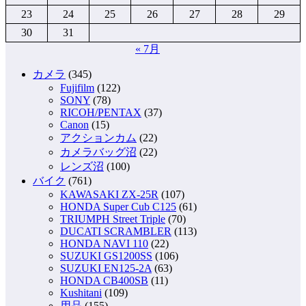
23
24
25
26
27
28
29
30
31
« 7月
カメラ
(345)
Fujifilm
(122)
SONY
(78)
RICOH/PENTAX
(37)
Canon
(15)
アクションカム
(22)
カメラバッグ沼
(22)
レンズ沼
(100)
バイク
(761)
KAWASAKI ZX-25R
(107)
HONDA Super Cub C125
(61)
TRIUMPH Street Triple
(70)
DUCATI SCRAMBLER
(113)
HONDA NAVI 110
(22)
SUZUKI GS1200SS
(106)
SUZUKI EN125-2A
(63)
HONDA CB400SB
(11)
Kushitani
(109)
用品
(155)