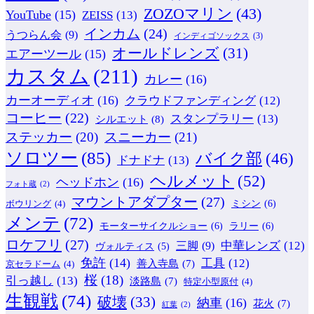
ZOZOマリン
(43)
YouTube
(15)
ZEISS
(13)
インカム
(24)
うつらん会
(9)
インディゴソックス
(3)
オールドレンズ
(31)
エアーツール
(15)
カスタム
(211)
カレー
(16)
カーオーディオ
(16)
クラウドファンディング
(12)
コーヒー
(22)
スタンプラリー
(13)
シルエット
(8)
ステッカー
(20)
スニーカー
(21)
ソロツー
(85)
バイク部
(46)
ドナドナ
(13)
ヘルメット
(52)
ヘッドホン
(16)
フォト蔵
(2)
マウントアダプター
(27)
ミシン
(6)
ボウリング
(4)
メンテ
(72)
モーターサイクルショー
(6)
ラリー
(6)
ロケフリ
(27)
中華レンズ
(12)
三脚
(9)
ヴォルティス
(5)
免許
(14)
工具
(12)
善入寺島
(7)
京セラドーム
(4)
桜
(18)
引っ越し
(13)
淡路島
(7)
特定小型原付
(4)
生観戦
(74)
破壊
(33)
納車
(16)
花火
(7)
紅葉
(2)