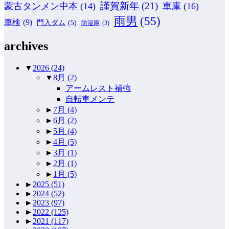
謹賀新年
(21)
蒙古タンメン中本
(14)
車庫
(16)
雨男
(55)
車検
(9)
門入ダム
(5)
防湿庫
(3)
archives
▼
2026
(24)
▼
8月
(2)
アームレスト補強
自転車メンテ
►
7月
(4)
►
6月
(2)
►
5月
(4)
►
4月
(5)
►
3月
(1)
►
2月
(1)
►
1月
(5)
►
2025
(51)
►
2024
(52)
►
2023
(97)
►
2022
(125)
►
2021
(117)