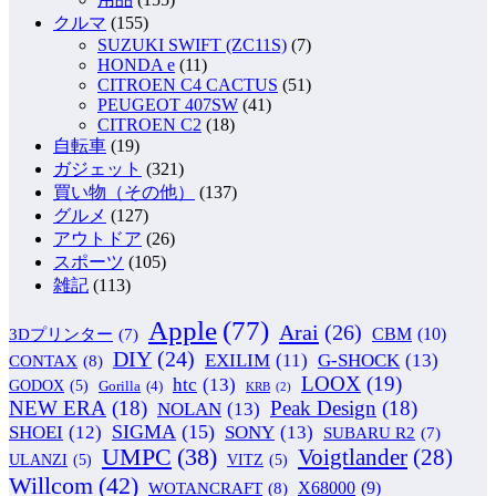
クルマ
(155)
SUZUKI SWIFT (ZC11S)
(7)
HONDA e
(11)
CITROEN C4 CACTUS
(51)
PEUGEOT 407SW
(41)
CITROEN C2
(18)
自転車
(19)
ガジェット
(321)
買い物（その他）
(137)
グルメ
(127)
アウトドア
(26)
スポーツ
(105)
雑記
(113)
Apple
(77)
Arai
(26)
CBM
(10)
3Dプリンター
(7)
DIY
(24)
G-SHOCK
(13)
EXILIM
(11)
CONTAX
(8)
LOOX
(19)
htc
(13)
GODOX
(5)
Gorilla
(4)
KRB
(2)
NEW ERA
(18)
Peak Design
(18)
NOLAN
(13)
SIGMA
(15)
SONY
(13)
SHOEI
(12)
SUBARU R2
(7)
UMPC
(38)
Voigtlander
(28)
ULANZI
(5)
VITZ
(5)
Willcom
(42)
WOTANCRAFT
(8)
X68000
(9)