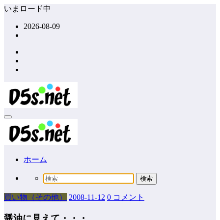
コ
いまロード中
ン
2026-08-09
テ
ン
ツ
へ
ス
キ
ッ
プ
ホーム
買い物（その他）
2008-11-12
0 コメント
醤油に見えて・・・