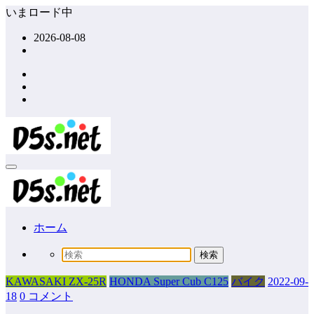
コ
いまロード中
ン
2026-08-08
テ
ン
ツ
へ
ス
キ
ッ
プ
ホーム
KAWASAKI ZX-25R
HONDA Super Cub C125
バイク
2022-09-
18
0 コメント