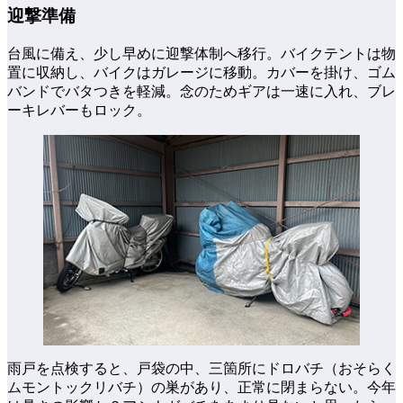
迎撃準備
台風に備え、少し早めに迎撃体制へ移行。バイクテントは物
置に収納し、バイクはガレージに移動。カバーを掛け、ゴム
バンドでバタつきを軽減。念のためギアは一速に入れ、ブレ
ーキレバーもロック。
雨戸を点検すると、戸袋の中、三箇所にドロバチ（おそらく
ムモントックリバチ）の巣があり、正常に閉まらない。今年