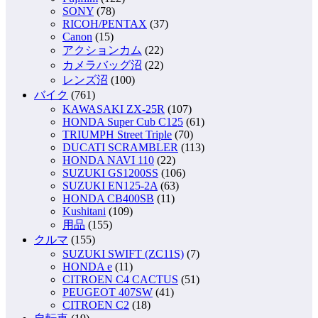
SONY
(78)
RICOH/PENTAX
(37)
Canon
(15)
アクションカム
(22)
カメラバッグ沼
(22)
レンズ沼
(100)
バイク
(761)
KAWASAKI ZX-25R
(107)
HONDA Super Cub C125
(61)
TRIUMPH Street Triple
(70)
DUCATI SCRAMBLER
(113)
HONDA NAVI 110
(22)
SUZUKI GS1200SS
(106)
SUZUKI EN125-2A
(63)
HONDA CB400SB
(11)
Kushitani
(109)
用品
(155)
クルマ
(155)
SUZUKI SWIFT (ZC11S)
(7)
HONDA e
(11)
CITROEN C4 CACTUS
(51)
PEUGEOT 407SW
(41)
CITROEN C2
(18)