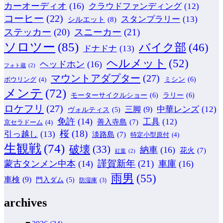
カーオーディオ
(16)
クラウドファンディング
(12)
コーヒー
(22)
スタンプラリー
(13)
シルエット
(8)
ステッカー
(20)
スニーカー
(21)
ソロツー
(85)
バイク部
(46)
ドナドナ
(13)
ヘルメット
(52)
ヘッドホン
(16)
フォト蔵
(2)
マウントアダプター
(27)
ミシン
(6)
ボウリング
(4)
メンテ
(72)
モーターサイクルショー
(6)
ラリー
(6)
ロケフリ
(27)
中華レンズ
(12)
三脚
(9)
ヴォルティス
(5)
免許
(14)
工具
(12)
善入寺島
(7)
京セラドーム
(4)
桜
(18)
引っ越し
(13)
淡路島
(7)
特定小型原付
(4)
生観戦
(74)
破壊
(33)
納車
(16)
花火
(7)
紅葉
(2)
謹賀新年
(21)
蒙古タンメン中本
(14)
車庫
(16)
雨男
(55)
車検
(9)
門入ダム
(5)
防湿庫
(3)
archives