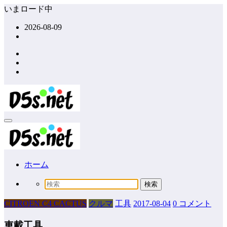
コ
いまロード中
ン
2026-08-09
テ
ン
ツ
へ
ス
キ
ッ
プ
ホーム
CITROEN C4 CACTUS
クルマ
工具
2017-08-04
0 コメント
車載工具