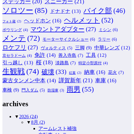
ステッカー
(20)
スニーカー
(21)
ソロツー
(85)
バイク部
(46)
ドナドナ
(13)
ヘルメット
(52)
ヘッドホン
(16)
フォト蔵
(2)
マウントアダプター
(27)
ミシン
(6)
ボウリング
(4)
メンテ
(72)
モーターサイクルショー
(6)
ラリー
(6)
ロケフリ
(27)
中華レンズ
(12)
三脚
(9)
ヴォルティス
(5)
免許
(14)
工具
(12)
善入寺島
(7)
京セラドーム
(4)
桜
(18)
引っ越し
(13)
淡路島
(7)
特定小型原付
(4)
生観戦
(74)
破壊
(33)
納車
(16)
花火
(7)
紅葉
(2)
謹賀新年
(21)
蒙古タンメン中本
(14)
車庫
(16)
雨男
(55)
車検
(9)
門入ダム
(5)
防湿庫
(3)
archives
▼
2026
(24)
▼
8月
(2)
アームレスト補強