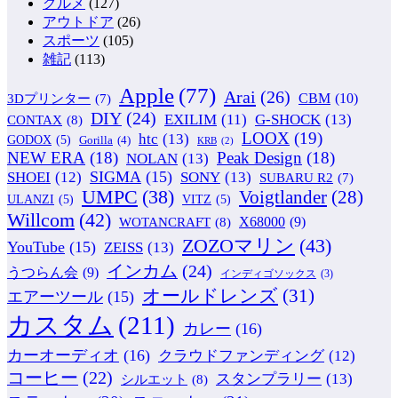
グルメ
(127)
アウトドア
(26)
スポーツ
(105)
雑記
(113)
Apple
(77)
Arai
(26)
CBM
(10)
3Dプリンター
(7)
DIY
(24)
G-SHOCK
(13)
EXILIM
(11)
CONTAX
(8)
LOOX
(19)
htc
(13)
GODOX
(5)
Gorilla
(4)
KRB
(2)
NEW ERA
(18)
Peak Design
(18)
NOLAN
(13)
SIGMA
(15)
SONY
(13)
SHOEI
(12)
SUBARU R2
(7)
UMPC
(38)
Voigtlander
(28)
ULANZI
(5)
VITZ
(5)
Willcom
(42)
WOTANCRAFT
(8)
X68000
(9)
ZOZOマリン
(43)
YouTube
(15)
ZEISS
(13)
インカム
(24)
うつらん会
(9)
インディゴソックス
(3)
オールドレンズ
(31)
エアーツール
(15)
カスタム
(211)
カレー
(16)
カーオーディオ
(16)
クラウドファンディング
(12)
コーヒー
(22)
スタンプラリー
(13)
シルエット
(8)