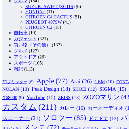
クルマ
(154)
SUZUKI SWIFT (ZC11S)
(6)
HONDA e
(11)
CITROEN C4 CACTUS
(51)
PEUGEOT 407SW
(41)
CITROEN C2
(18)
自転車
(19)
ガジェット
(321)
買い物（その他）
(137)
グルメ
(127)
アウトドア
(26)
スポーツ
(105)
雑記
(113)
Apple
(77)
Arai
(26)
CBM
(10)
CONT
3Dプリンター
(6)
Peak Design
(18)
NOLAN
(13)
SIGMA
(15)
SHOEI
(12)
ZOZOマリン
(43
YouTube
(15)
ZEISS
(13)
X68000
(9)
カスタム
(211)
カレー
(16)
カーオーディオ
(
ソロツー
(85)
バ
スニーカー
(21)
ドナドナ
(13)
メンテ
(72)
ミシン
(6)
モーターサイクルショー
(6)
ラリー