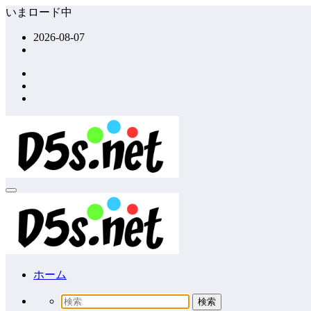
コ
いまロード中
ン
2026-08-07
テ
ン
ツ
へ
ス
キ
ッ
プ
ホーム