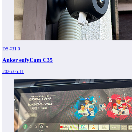
D5 #31
0
Anker eufyCam C35
2026-05-11