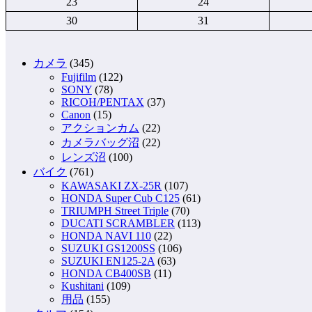
23
24
30
31
カメラ
(345)
Fujifilm
(122)
SONY
(78)
RICOH/PENTAX
(37)
Canon
(15)
アクションカム
(22)
カメラバッグ沼
(22)
レンズ沼
(100)
バイク
(761)
KAWASAKI ZX-25R
(107)
HONDA Super Cub C125
(61)
TRIUMPH Street Triple
(70)
DUCATI SCRAMBLER
(113)
HONDA NAVI 110
(22)
SUZUKI GS1200SS
(106)
SUZUKI EN125-2A
(63)
HONDA CB400SB
(11)
Kushitani
(109)
用品
(155)