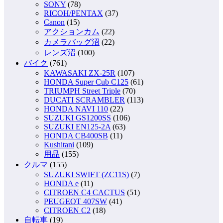
SONY
(78)
RICOH/PENTAX
(37)
Canon
(15)
アクションカム
(22)
カメラバッグ沼
(22)
レンズ沼
(100)
バイク
(761)
KAWASAKI ZX-25R
(107)
HONDA Super Cub C125
(61)
TRIUMPH Street Triple
(70)
DUCATI SCRAMBLER
(113)
HONDA NAVI 110
(22)
SUZUKI GS1200SS
(106)
SUZUKI EN125-2A
(63)
HONDA CB400SB
(11)
Kushitani
(109)
用品
(155)
クルマ
(155)
SUZUKI SWIFT (ZC11S)
(7)
HONDA e
(11)
CITROEN C4 CACTUS
(51)
PEUGEOT 407SW
(41)
CITROEN C2
(18)
自転車
(19)