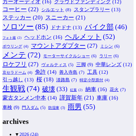
カーオーディオ
(16)
クラウドファンディング
(12)
コーヒー
(22)
スタンプラリー
(13)
シルエット
(8)
ステッカー
(20)
スニーカー
(21)
ソロツー
(85)
バイク部
(46)
ドナドナ
(13)
ヘルメット
(52)
ヘッドホン
(16)
フォト蔵
(2)
マウントアダプター
(27)
ミシン
(6)
ボウリング
(4)
メンテ
(72)
モーターサイクルショー
(6)
ラリー
(6)
ロケフリ
(27)
中華レンズ
(12)
三脚
(9)
ヴォルティス
(5)
免許
(14)
工具
(12)
善入寺島
(7)
京セラドーム
(4)
桜
(18)
引っ越し
(13)
淡路島
(7)
特定小型原付
(4)
生観戦
(74)
破壊
(33)
納車
(16)
花火
(7)
紅葉
(2)
謹賀新年
(21)
蒙古タンメン中本
(14)
車庫
(16)
雨男
(55)
車検
(9)
門入ダム
(5)
防湿庫
(3)
archives
▼
2026
(24)