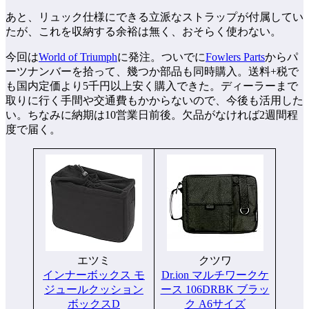
あと、リュック仕様にできる立派なストラップが付属してい
たが、これを収納する余裕は無く、おそらく使わない。
今回は
World of Triumph
に発注。ついでに
Fowlers Parts
からパ
ーツナンバーを拾って、幾つか部品も同時購入。送料+税で
も国内定価より5千円以上安く購入できた。ディーラーまで
取りに行く手間や交通費もかからないので、今後も活用した
い。ちなみに納期は10営業日前後。欠品がなければ2週間程
度で届く。
エツミ
クツワ
インナーボックス モ
Dr.ion マルチワークケ
ジュールクッション
ース 106DRBK ブラッ
ボックスD
ク A6サイズ