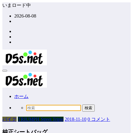
コ
いまロード中
ン
2026-08-08
テ
ン
ツ
へ
ス
キ
ッ
プ
ホーム
バイク
TRIUMPH Street Triple
2018-11-10
0 コメント
純正シートバッグ