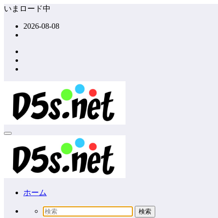
コ
いまロード中
ン
2026-08-08
テ
ン
ツ
へ
ス
キ
ッ
プ
ホーム