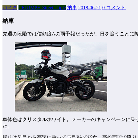
バイク
TRIUMPH Street Triple
納車
2018-06-21
0 コメント
納車
先週の段階では信頼度Aの雨予報だったが、日を追うごとに
車体色はクリスタルホワイト。メーカーのキャンペーンに乗せ
た。
帰りは早島から高速に乗って与島PAで昼食。高松西ICで降