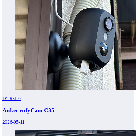
D5 #31
0
Anker eufyCam C35
2026-05-11