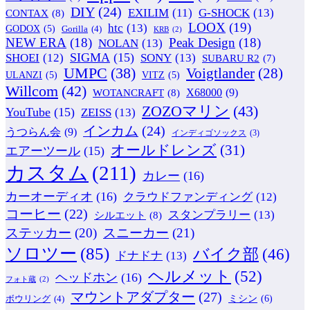
DIY
(24)
G-SHOCK
(13)
EXILIM
(11)
CONTAX
(8)
LOOX
(19)
htc
(13)
GODOX
(5)
Gorilla
(4)
KRB
(2)
NEW ERA
(18)
Peak Design
(18)
NOLAN
(13)
SIGMA
(15)
SONY
(13)
SHOEI
(12)
SUBARU R2
(7)
UMPC
(38)
Voigtlander
(28)
ULANZI
(5)
VITZ
(5)
Willcom
(42)
WOTANCRAFT
(8)
X68000
(9)
ZOZOマリン
(43)
YouTube
(15)
ZEISS
(13)
インカム
(24)
うつらん会
(9)
インディゴソックス
(3)
オールドレンズ
(31)
エアーツール
(15)
カスタム
(211)
カレー
(16)
カーオーディオ
(16)
クラウドファンディング
(12)
コーヒー
(22)
スタンプラリー
(13)
シルエット
(8)
ステッカー
(20)
スニーカー
(21)
ソロツー
(85)
バイク部
(46)
ドナドナ
(13)
ヘルメット
(52)
ヘッドホン
(16)
フォト蔵
(2)
マウントアダプター
(27)
ミシン
(6)
ボウリング
(4)