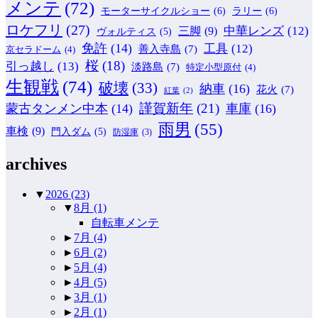
メンテ
(72)
モーターサイクルショー
(6)
ラリー
(6)
ロケフリ
(27)
中華レンズ
(12)
三脚
(9)
ヴォルティス
(5)
免許
(14)
工具
(12)
善入寺島
(7)
京セラドーム
(4)
桜
(18)
引っ越し
(13)
淡路島
(7)
特定小型原付
(4)
生観戦
(74)
破壊
(33)
納車
(16)
花火
(7)
紅葉
(2)
謹賀新年
(21)
蒙古タンメン中本
(14)
車庫
(16)
雨男
(55)
車検
(9)
門入ダム
(5)
防湿庫
(3)
archives
▼
2026
(23)
▼
8月
(1)
自転車メンテ
►
7月
(4)
►
6月
(2)
►
5月
(4)
►
4月
(5)
►
3月
(1)
►
2月
(1)