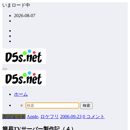
コ
いまロード中
ン
2026-08-07
テ
ン
ツ
へ
ス
キ
ッ
プ
ホーム
ガジェット
Apple
,
ロケフリ
2006-09-23
0 コメント
簡易TVサーバー製作記（４）