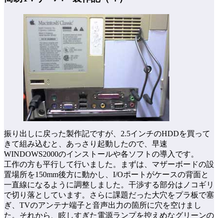
振り出しに戻った製作記ですが、2.5インチのHDDを買って
きて組み込むと、あっさり起動したので、早速
WINDOWS2000のインストールや各ソフトの導入です。
工作の方も平行して行いました。まずは、マザーボードの設
置場所を150mm後方に動かし、I/Oポートがケースの背面と
一直線になるように調整しました。干渉する部分はノコギリ
で切り落としています。さらに課題だった大穴をプラ板で塞
ぎ、TVのアンテナ端子と音声出力の箇所に穴を空けまし
た。それから、眩しすぎた電源ランプを控えめなグリーンの