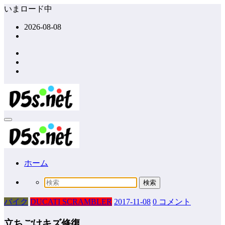
コ
いまロード中
ン
2026-08-08
テ
ン
ツ
へ
ス
キ
ッ
プ
ホーム
バイク
DUCATI SCRAMBLER
2017-11-08
0 コメント
立ちごけキズ修復