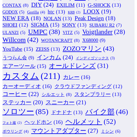
DIY
(24)
G-SHOCK
(13)
EXILIM
(11)
CONTAX
(8)
LOOX
(19)
htc
(13)
GODOX
(5)
Gorilla
(4)
KRB
(2)
NEW ERA
(18)
Peak Design
(18)
NOLAN
(13)
SIGMA
(15)
SONY
(13)
SHOEI
(12)
SUBARU R2
(7)
UMPC
(38)
Voigtlander
(28)
ULANZI
(5)
VITZ
(5)
Willcom
(42)
WOTANCRAFT
(8)
X68000
(9)
ZOZOマリン
(43)
YouTube
(15)
ZEISS
(13)
インカム
(24)
うつらん会
(9)
インディゴソックス
(3)
オールドレンズ
(31)
エアーツール
(15)
カスタム
(211)
カレー
(16)
カーオーディオ
(16)
クラウドファンディング
(12)
コーヒー
(22)
スタンプラリー
(13)
シルエット
(8)
ステッカー
(20)
スニーカー
(21)
ソロツー
(85)
バイク部
(46)
ドナドナ
(13)
ヘルメット
(52)
ヘッドホン
(16)
フォト蔵
(2)
マウントアダプター
(27)
ミシン
(6)
ボウリング
(4)