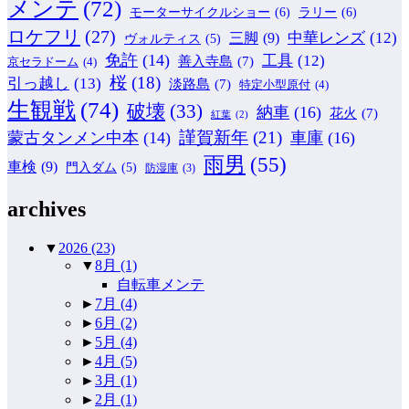
メンテ
(72)
モーターサイクルショー
(6)
ラリー
(6)
ロケフリ
(27)
中華レンズ
(12)
三脚
(9)
ヴォルティス
(5)
免許
(14)
工具
(12)
善入寺島
(7)
京セラドーム
(4)
桜
(18)
引っ越し
(13)
淡路島
(7)
特定小型原付
(4)
生観戦
(74)
破壊
(33)
納車
(16)
花火
(7)
紅葉
(2)
謹賀新年
(21)
蒙古タンメン中本
(14)
車庫
(16)
雨男
(55)
車検
(9)
門入ダム
(5)
防湿庫
(3)
archives
▼
2026
(23)
▼
8月
(1)
自転車メンテ
►
7月
(4)
►
6月
(2)
►
5月
(4)
►
4月
(5)
►
3月
(1)
►
2月
(1)