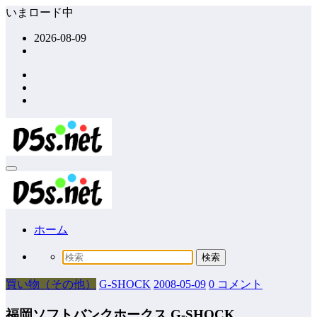
コ
いまロード中
ン
2026-08-09
テ
ン
ツ
へ
ス
キ
ッ
プ
ホーム
買い物（その他）
G-SHOCK
2008-05-09
0 コメント
福岡ソフトバンクホークス G-SHOCK