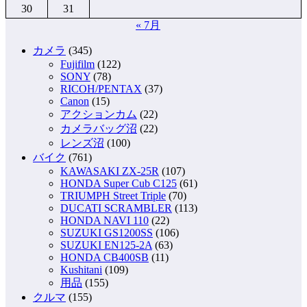
30
31
« 7月
カメラ
(345)
Fujifilm
(122)
SONY
(78)
RICOH/PENTAX
(37)
Canon
(15)
アクションカム
(22)
カメラバッグ沼
(22)
レンズ沼
(100)
バイク
(761)
KAWASAKI ZX-25R
(107)
HONDA Super Cub C125
(61)
TRIUMPH Street Triple
(70)
DUCATI SCRAMBLER
(113)
HONDA NAVI 110
(22)
SUZUKI GS1200SS
(106)
SUZUKI EN125-2A
(63)
HONDA CB400SB
(11)
Kushitani
(109)
用品
(155)
クルマ
(155)