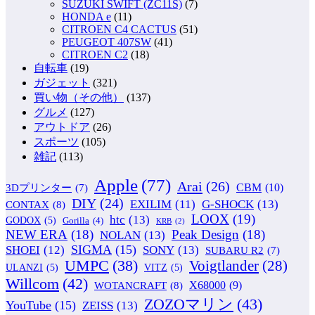
SUZUKI SWIFT (ZC11S)
(7)
HONDA e
(11)
CITROEN C4 CACTUS
(51)
PEUGEOT 407SW
(41)
CITROEN C2
(18)
自転車
(19)
ガジェット
(321)
買い物（その他）
(137)
グルメ
(127)
アウトドア
(26)
スポーツ
(105)
雑記
(113)
Apple
(77)
Arai
(26)
CBM
(10)
3Dプリンター
(7)
DIY
(24)
G-SHOCK
(13)
EXILIM
(11)
CONTAX
(8)
LOOX
(19)
htc
(13)
GODOX
(5)
Gorilla
(4)
KRB
(2)
NEW ERA
(18)
Peak Design
(18)
NOLAN
(13)
SIGMA
(15)
SONY
(13)
SHOEI
(12)
SUBARU R2
(7)
UMPC
(38)
Voigtlander
(28)
ULANZI
(5)
VITZ
(5)
Willcom
(42)
WOTANCRAFT
(8)
X68000
(9)
ZOZOマリン
(43)
YouTube
(15)
ZEISS
(13)