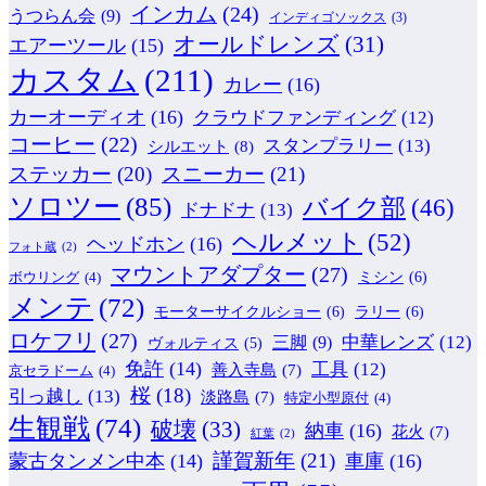
インカム
(24)
うつらん会
(9)
インディゴソックス
(3)
オールドレンズ
(31)
エアーツール
(15)
カスタム
(211)
カレー
(16)
カーオーディオ
(16)
クラウドファンディング
(12)
コーヒー
(22)
スタンプラリー
(13)
シルエット
(8)
ステッカー
(20)
スニーカー
(21)
ソロツー
(85)
バイク部
(46)
ドナドナ
(13)
ヘルメット
(52)
ヘッドホン
(16)
フォト蔵
(2)
マウントアダプター
(27)
ミシン
(6)
ボウリング
(4)
メンテ
(72)
モーターサイクルショー
(6)
ラリー
(6)
ロケフリ
(27)
中華レンズ
(12)
三脚
(9)
ヴォルティス
(5)
免許
(14)
工具
(12)
善入寺島
(7)
京セラドーム
(4)
桜
(18)
引っ越し
(13)
淡路島
(7)
特定小型原付
(4)
生観戦
(74)
破壊
(33)
納車
(16)
花火
(7)
紅葉
(2)
謹賀新年
(21)
蒙古タンメン中本
(14)
車庫
(16)