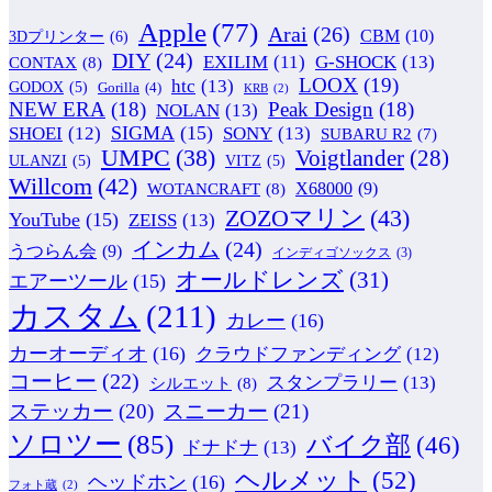
Apple
(77)
Arai
(26)
CBM
(10)
3Dプリンター
(6)
DIY
(24)
G-SHOCK
(13)
EXILIM
(11)
CONTAX
(8)
LOOX
(19)
htc
(13)
GODOX
(5)
Gorilla
(4)
KRB
(2)
NEW ERA
(18)
Peak Design
(18)
NOLAN
(13)
SIGMA
(15)
SONY
(13)
SHOEI
(12)
SUBARU R2
(7)
UMPC
(38)
Voigtlander
(28)
ULANZI
(5)
VITZ
(5)
Willcom
(42)
WOTANCRAFT
(8)
X68000
(9)
ZOZOマリン
(43)
YouTube
(15)
ZEISS
(13)
インカム
(24)
うつらん会
(9)
インディゴソックス
(3)
オールドレンズ
(31)
エアーツール
(15)
カスタム
(211)
カレー
(16)
カーオーディオ
(16)
クラウドファンディング
(12)
コーヒー
(22)
スタンプラリー
(13)
シルエット
(8)
ステッカー
(20)
スニーカー
(21)
ソロツー
(85)
バイク部
(46)
ドナドナ
(13)
ヘルメット
(52)
ヘッドホン
(16)
フォト蔵
(2)