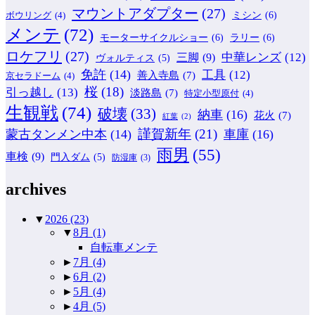
マウントアダプター
(27)
ミシン
(6)
ボウリング
(4)
メンテ
(72)
モーターサイクルショー
(6)
ラリー
(6)
ロケフリ
(27)
中華レンズ
(12)
三脚
(9)
ヴォルティス
(5)
免許
(14)
工具
(12)
善入寺島
(7)
京セラドーム
(4)
桜
(18)
引っ越し
(13)
淡路島
(7)
特定小型原付
(4)
生観戦
(74)
破壊
(33)
納車
(16)
花火
(7)
紅葉
(2)
謹賀新年
(21)
蒙古タンメン中本
(14)
車庫
(16)
雨男
(55)
車検
(9)
門入ダム
(5)
防湿庫
(3)
archives
▼
2026
(23)
▼
8月
(1)
自転車メンテ
►
7月
(4)
►
6月
(2)
►
5月
(4)
►
4月
(5)