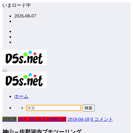
コ
いまロード中
ン
2026-08-07
テ
ン
ツ
へ
ス
キ
ッ
プ
ホーム
バイク
DUCATI SCRAMBLER
2018-04-18
0 コメント
神山～佐那河内プチツーリング