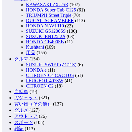
KAWASAKI ZX-25R
(107)
HONDA Super Cub C125
(61)
TRIUMPH Street Triple
(70)
DUCATI SCRAMBLER
(113)
HONDA NAVI 110
(22)
SUZUKI GS1200SS
(106)
SUZUKI EN125-2A
(63)
HONDA CB400SB
(11)
Kushitani
(109)
用品
(155)
クルマ
(154)
SUZUKI SWIFT (ZC11S)
(6)
HONDA e
(11)
CITROEN C4 CACTUS
(51)
PEUGEOT 407SW
(41)
CITROEN C2
(18)
自転車
(19)
ガジェット
(321)
買い物（その他）
(137)
グルメ
(127)
アウトドア
(26)
スポーツ
(105)
雑記
(113)