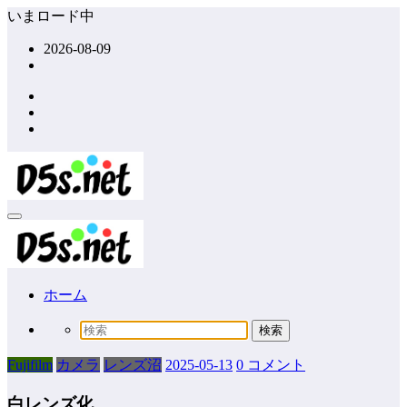
コ
いまロード中
ン
2026-08-09
テ
ン
ツ
へ
ス
キ
ッ
プ
ホーム
Fujifilm
カメラ
レンズ沼
2025-05-13
0 コメント
白レンズ化