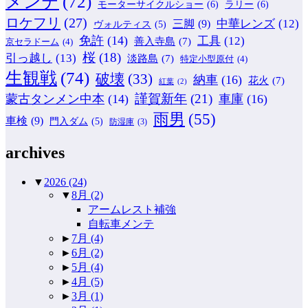
メンテ
(72)
モーターサイクルショー
(6)
ラリー
(6)
ロケフリ
(27)
中華レンズ
(12)
三脚
(9)
ヴォルティス
(5)
免許
(14)
工具
(12)
善入寺島
(7)
京セラドーム
(4)
桜
(18)
引っ越し
(13)
淡路島
(7)
特定小型原付
(4)
生観戦
(74)
破壊
(33)
納車
(16)
花火
(7)
紅葉
(2)
謹賀新年
(21)
蒙古タンメン中本
(14)
車庫
(16)
雨男
(55)
車検
(9)
門入ダム
(5)
防湿庫
(3)
archives
▼
2026
(24)
▼
8月
(2)
アームレスト補強
自転車メンテ
►
7月
(4)
►
6月
(2)
►
5月
(4)
►
4月
(5)
►
3月
(1)