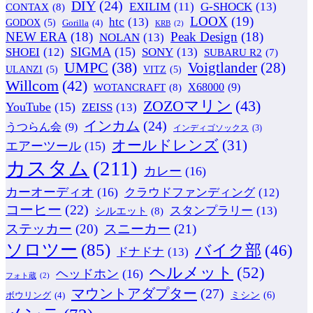
DIY
(24)
G-SHOCK
(13)
EXILIM
(11)
CONTAX
(8)
LOOX
(19)
htc
(13)
GODOX
(5)
Gorilla
(4)
KRB
(2)
NEW ERA
(18)
Peak Design
(18)
NOLAN
(13)
SIGMA
(15)
SONY
(13)
SHOEI
(12)
SUBARU R2
(7)
UMPC
(38)
Voigtlander
(28)
ULANZI
(5)
VITZ
(5)
Willcom
(42)
WOTANCRAFT
(8)
X68000
(9)
ZOZOマリン
(43)
YouTube
(15)
ZEISS
(13)
インカム
(24)
うつらん会
(9)
インディゴソックス
(3)
オールドレンズ
(31)
エアーツール
(15)
カスタム
(211)
カレー
(16)
カーオーディオ
(16)
クラウドファンディング
(12)
コーヒー
(22)
スタンプラリー
(13)
シルエット
(8)
ステッカー
(20)
スニーカー
(21)
ソロツー
(85)
バイク部
(46)
ドナドナ
(13)
ヘルメット
(52)
ヘッドホン
(16)
フォト蔵
(2)
マウントアダプター
(27)
ミシン
(6)
ボウリング
(4)