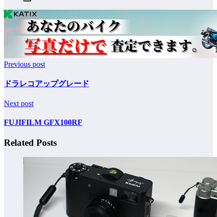
Previous post
ドラレコアップグレード
Next post
FUJIFILM GFX100RF
Related Posts