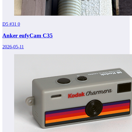
D5 #31
0
Anker eufyCam C35
2026-05-11