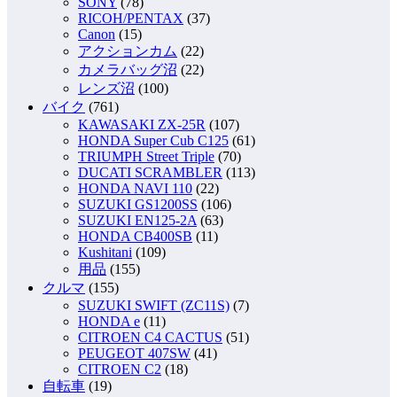
SONY
(78)
RICOH/PENTAX
(37)
Canon
(15)
アクションカム
(22)
カメラバッグ沼
(22)
レンズ沼
(100)
バイク
(761)
KAWASAKI ZX-25R
(107)
HONDA Super Cub C125
(61)
TRIUMPH Street Triple
(70)
DUCATI SCRAMBLER
(113)
HONDA NAVI 110
(22)
SUZUKI GS1200SS
(106)
SUZUKI EN125-2A
(63)
HONDA CB400SB
(11)
Kushitani
(109)
用品
(155)
クルマ
(155)
SUZUKI SWIFT (ZC11S)
(7)
HONDA e
(11)
CITROEN C4 CACTUS
(51)
PEUGEOT 407SW
(41)
CITROEN C2
(18)
自転車
(19)