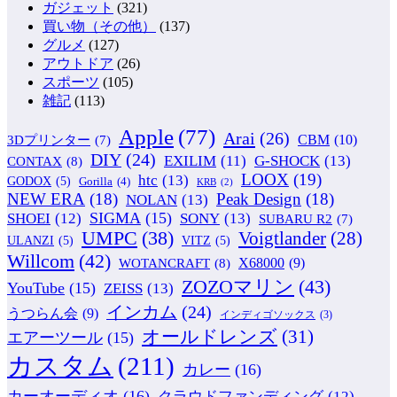
ガジェット
(321)
買い物（その他）
(137)
グルメ
(127)
アウトドア
(26)
スポーツ
(105)
雑記
(113)
Apple
(77)
Arai
(26)
CBM
(10)
3Dプリンター
(7)
DIY
(24)
G-SHOCK
(13)
EXILIM
(11)
CONTAX
(8)
LOOX
(19)
htc
(13)
GODOX
(5)
Gorilla
(4)
KRB
(2)
NEW ERA
(18)
Peak Design
(18)
NOLAN
(13)
SIGMA
(15)
SONY
(13)
SHOEI
(12)
SUBARU R2
(7)
UMPC
(38)
Voigtlander
(28)
ULANZI
(5)
VITZ
(5)
Willcom
(42)
WOTANCRAFT
(8)
X68000
(9)
ZOZOマリン
(43)
YouTube
(15)
ZEISS
(13)
インカム
(24)
うつらん会
(9)
インディゴソックス
(3)
オールドレンズ
(31)
エアーツール
(15)
カスタム
(211)
カレー
(16)
カーオーディオ
(16)
クラウドファンディング
(12)