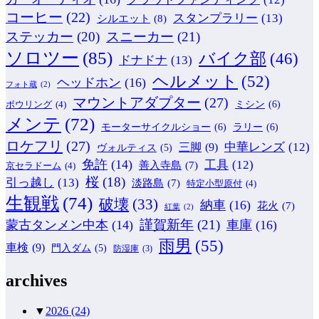
コーヒー
(22)
スタンプラリー
(13)
シルエット
(8)
ステッカー
(20)
スニーカー
(21)
ソロツー
(85)
バイク部
(46)
ドナドナ
(13)
ヘルメット
(52)
ヘッドホン
(16)
フォト蔵
(2)
マウントアダプター
(27)
ミシン
(6)
ボウリング
(4)
メンテ
(72)
モーターサイクルショー
(6)
ラリー
(6)
ロケフリ
(27)
中華レンズ
(12)
三脚
(9)
ヴォルティス
(5)
免許
(14)
工具
(12)
善入寺島
(7)
京セラドーム
(4)
桜
(18)
引っ越し
(13)
淡路島
(7)
特定小型原付
(4)
生観戦
(74)
破壊
(33)
納車
(16)
花火
(7)
紅葉
(2)
謹賀新年
(21)
蒙古タンメン中本
(14)
車庫
(16)
雨男
(55)
車検
(9)
門入ダム
(5)
防湿庫
(3)
archives
▼
2026
(24)