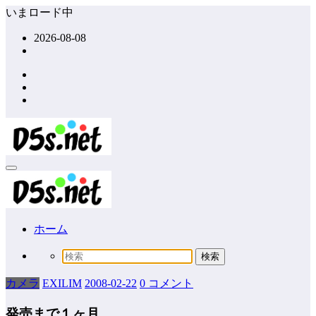
コ
いまロード中
ン
2026-08-08
テ
ン
ツ
へ
ス
キ
ッ
プ
ホーム
カメラ
EXILIM
2008-02-22
0 コメント
発売まで１ヶ月