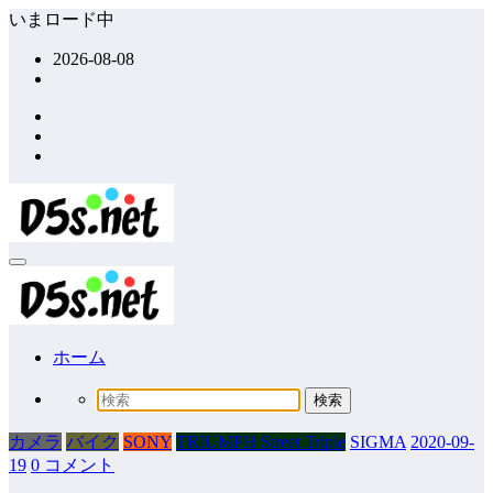
コ
いまロード中
ン
2026-08-08
テ
ン
ツ
へ
ス
キ
ッ
プ
ホーム
カメラ
バイク
SONY
TRIUMPH Street Triple
SIGMA
2020-09-
19
0 コメント