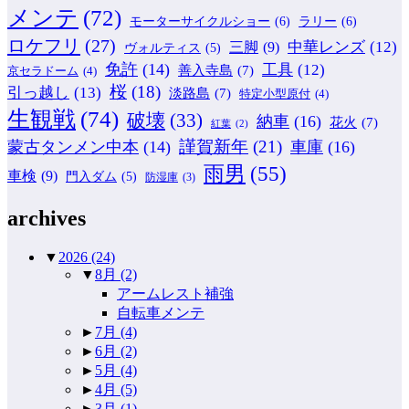
メンテ
(72)
モーターサイクルショー
(6)
ラリー
(6)
ロケフリ
(27)
中華レンズ
(12)
三脚
(9)
ヴォルティス
(5)
免許
(14)
工具
(12)
善入寺島
(7)
京セラドーム
(4)
桜
(18)
引っ越し
(13)
淡路島
(7)
特定小型原付
(4)
生観戦
(74)
破壊
(33)
納車
(16)
花火
(7)
紅葉
(2)
謹賀新年
(21)
蒙古タンメン中本
(14)
車庫
(16)
雨男
(55)
車検
(9)
門入ダム
(5)
防湿庫
(3)
archives
▼
2026
(24)
▼
8月
(2)
アームレスト補強
自転車メンテ
►
7月
(4)
►
6月
(2)
►
5月
(4)
►
4月
(5)
►
3月
(1)