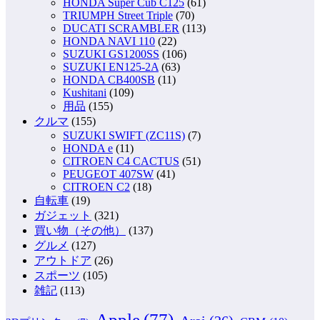
HONDA Super Cub C125
(61)
TRIUMPH Street Triple
(70)
DUCATI SCRAMBLER
(113)
HONDA NAVI 110
(22)
SUZUKI GS1200SS
(106)
SUZUKI EN125-2A
(63)
HONDA CB400SB
(11)
Kushitani
(109)
用品
(155)
クルマ
(155)
SUZUKI SWIFT (ZC11S)
(7)
HONDA e
(11)
CITROEN C4 CACTUS
(51)
PEUGEOT 407SW
(41)
CITROEN C2
(18)
自転車
(19)
ガジェット
(321)
買い物（その他）
(137)
グルメ
(127)
アウトドア
(26)
スポーツ
(105)
雑記
(113)
Apple
(77)