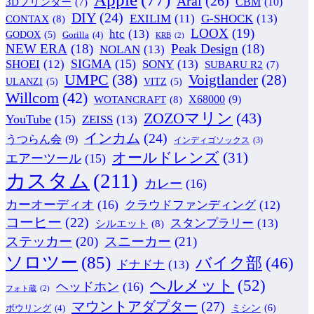
Arai
(26)
CBM
(10)
3Dプリンター
(7)
DIY
(24)
G-SHOCK
(13)
EXILIM
(11)
CONTAX
(8)
LOOX
(19)
htc
(13)
GODOX
(5)
Gorilla
(4)
KRB
(2)
NEW ERA
(18)
Peak Design
(18)
NOLAN
(13)
SIGMA
(15)
SONY
(13)
SHOEI
(12)
SUBARU R2
(7)
UMPC
(38)
Voigtlander
(28)
ULANZI
(5)
VITZ
(5)
Willcom
(42)
WOTANCRAFT
(8)
X68000
(9)
ZOZOマリン
(43)
YouTube
(15)
ZEISS
(13)
インカム
(24)
うつらん会
(9)
インディゴソックス
(3)
オールドレンズ
(31)
エアーツール
(15)
カスタム
(211)
カレー
(16)
カーオーディオ
(16)
クラウドファンディング
(12)
コーヒー
(22)
スタンプラリー
(13)
シルエット
(8)
ステッカー
(20)
スニーカー
(21)
ソロツー
(85)
バイク部
(46)
ドナドナ
(13)
ヘルメット
(52)
ヘッドホン
(16)
フォト蔵
(2)
マウントアダプター
(27)
ミシン
(6)
ボウリング
(4)