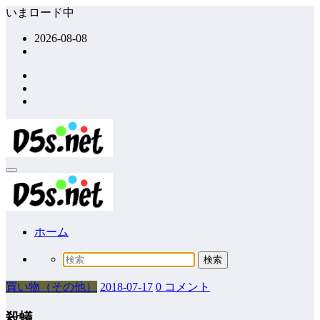
コ
いまロード中
ン
2026-08-08
テ
ン
ツ
へ
ス
キ
ッ
プ
ホーム
買い物（その他）
2018-07-17
0 コメント
殺蟻