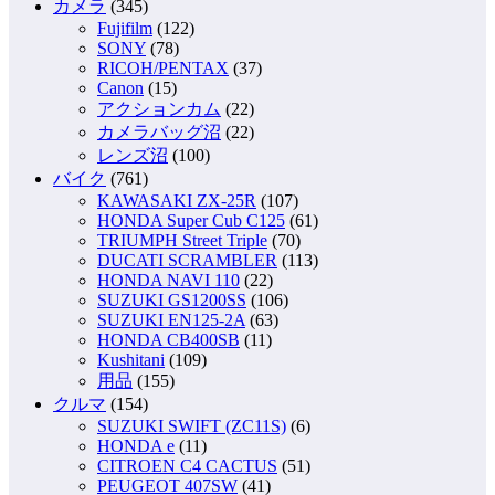
カメラ
(345)
Fujifilm
(122)
SONY
(78)
RICOH/PENTAX
(37)
Canon
(15)
アクションカム
(22)
カメラバッグ沼
(22)
レンズ沼
(100)
バイク
(761)
KAWASAKI ZX-25R
(107)
HONDA Super Cub C125
(61)
TRIUMPH Street Triple
(70)
DUCATI SCRAMBLER
(113)
HONDA NAVI 110
(22)
SUZUKI GS1200SS
(106)
SUZUKI EN125-2A
(63)
HONDA CB400SB
(11)
Kushitani
(109)
用品
(155)
クルマ
(154)
SUZUKI SWIFT (ZC11S)
(6)
HONDA e
(11)
CITROEN C4 CACTUS
(51)
PEUGEOT 407SW
(41)