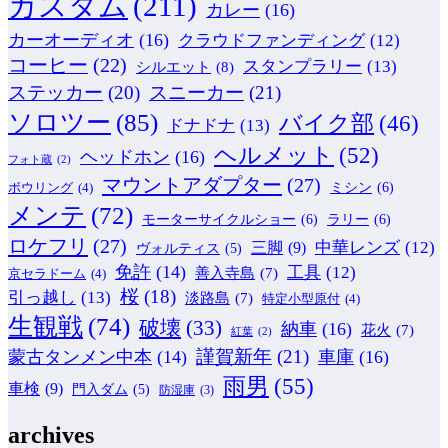
カスタム
(211)
カレー
(16)
カーオーディオ
(16)
クラウドファンディング
(12)
コーヒー
(22)
スタンプラリー
(13)
シルエット
(8)
ステッカー
(20)
スニーカー
(21)
ソロツー
(85)
バイク部
(46)
ドナドナ
(13)
ヘルメット
(52)
ヘッドホン
(16)
フォト蔵
(2)
マウントアダプター
(27)
ミシン
(6)
ボウリング
(4)
メンテ
(72)
モーターサイクルショー
(6)
ラリー
(6)
ロケフリ
(27)
中華レンズ
(12)
三脚
(9)
ヴォルティス
(5)
免許
(14)
工具
(12)
善入寺島
(7)
京セラドーム
(4)
桜
(18)
引っ越し
(13)
淡路島
(7)
特定小型原付
(4)
生観戦
(74)
破壊
(33)
納車
(16)
花火
(7)
紅葉
(2)
謹賀新年
(21)
蒙古タンメン中本
(14)
車庫
(16)
雨男
(55)
車検
(9)
門入ダム
(5)
防湿庫
(3)
archives