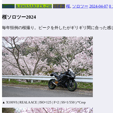
Fujifilm
KAWASAKI ZX-25R
バイク
桜
,
ソロツー
2024-04-07
0
桜ソロツー2024
毎年恒例の桜撮り。ピークを外したがギリギリ間に合った感じ。今
▲ X100VI ( REALA ACE | ISO=125 | F=2 | SS=1/550 ) *Crop