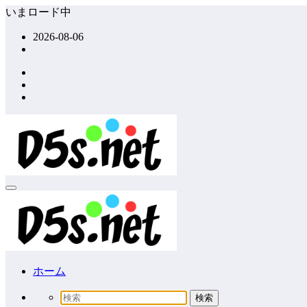
コ
いまロード中
ン
2026-08-06
テ
ン
ツ
へ
ス
キ
ッ
プ
ホーム