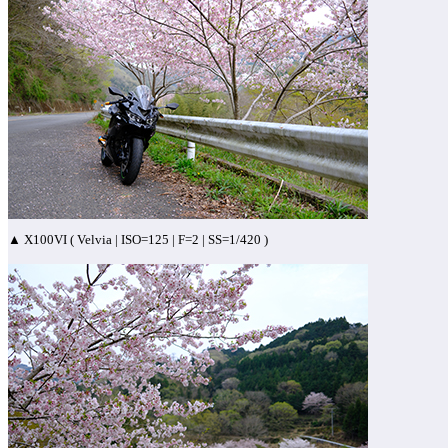
▲ X100VI ( Velvia | ISO=125 | F=2 | SS=1/420 )