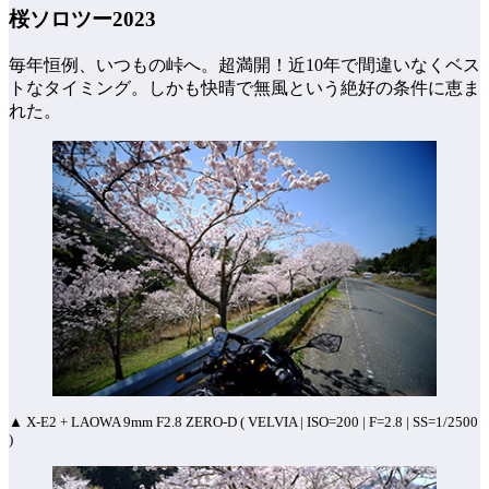
桜ソロツー2023
毎年恒例、いつもの峠へ。超満開！近10年で間違いなくベス
トなタイミング。しかも快晴で無風という絶好の条件に恵ま
れた。
▲ X-E2 + LAOWA 9mm F2.8 ZERO-D ( VELVIA | ISO=200 | F=2.8 | SS=1/2500
)