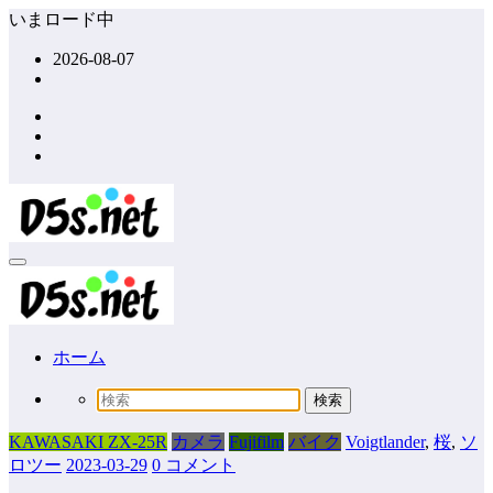
コ
いまロード中
ン
2026-08-07
テ
ン
ツ
へ
ス
キ
ッ
プ
ホーム
KAWASAKI ZX-25R
カメラ
Fujifilm
バイク
Voigtlander
,
桜
,
ソ
ロツー
2023-03-29
0 コメント