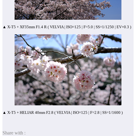
▲ X-T5 + XF35mm F1.4 R ( VELVIA | ISO=125 | F=5.0 | SS=1/1250 | EV+0.3 )
▲ X-T5 + HELIAR 40mm F2.8 ( VELVIA | ISO=125 | F=2.8 | SS=1/1600 )
Share with :