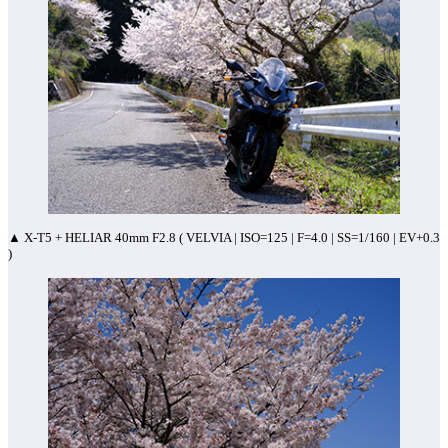
▲ X-T5 + HELIAR 40mm F2.8 ( VELVIA | ISO=125 | F=4.0 | SS=1/160 | EV+0.3
)