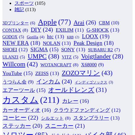
スポーツ
(105)
雑記
(113)
Apple
(77)
Arai
(26)
CBM
(10)
3Dプリンター
(6)
DIY
(24)
G-SHOCK
(13)
EXILIM
(11)
CONTAX
(8)
LOOX
(19)
htc
(13)
GODOX
(5)
Gorilla
(4)
KRB
(2)
NEW ERA
(18)
Peak Design
(18)
NOLAN
(13)
SIGMA
(15)
SONY
(13)
SHOEI
(12)
SUBARU R2
(7)
UMPC
(38)
Voigtlander
(28)
ULANZI
(5)
VITZ
(5)
Willcom
(42)
WOTANCRAFT
(8)
X68000
(9)
ZOZOマリン
(43)
YouTube
(15)
ZEISS
(13)
インカム
(24)
うつらん会
(9)
インディゴソックス
(3)
オールドレンズ
(31)
エアーツール
(15)
カスタム
(211)
カレー
(16)
カーオーディオ
(16)
クラウドファンディング
(12)
コーヒー
(22)
スタンプラリー
(13)
シルエット
(8)
ステッカー
(20)
スニーカー
(21)
ソロツー
(85)