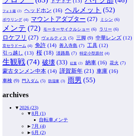
バイク部
(46)
ドナドナ
(13)
ヘルメット
(52)
ヘッドホン
(16)
フォト蔵
(2)
マウントアダプター
(27)
ミシン
(6)
ボウリング
(4)
メンテ
(72)
モーターサイクルショー
(6)
ラリー
(6)
ロケフリ
(27)
中華レンズ
(12)
三脚
(9)
ヴォルティス
(5)
免許
(14)
工具
(12)
善入寺島
(7)
京セラドーム
(4)
桜
(18)
引っ越し
(13)
淡路島
(7)
特定小型原付
(4)
生観戦
(74)
破壊
(33)
納車
(16)
花火
(7)
紅葉
(2)
謹賀新年
(21)
蒙古タンメン中本
(14)
車庫
(16)
雨男
(55)
車検
(9)
門入ダム
(5)
防湿庫
(3)
archives
▼
2026
(23)
▼
8月
(1)
自転車メンテ
►
7月
(4)
►
6月
(2)