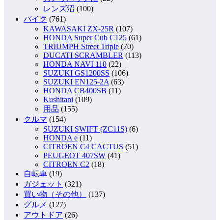
レンズ沼
(100)
バイク
(761)
KAWASAKI ZX-25R
(107)
HONDA Super Cub C125
(61)
TRIUMPH Street Triple
(70)
DUCATI SCRAMBLER
(113)
HONDA NAVI 110
(22)
SUZUKI GS1200SS
(106)
SUZUKI EN125-2A
(63)
HONDA CB400SB
(11)
Kushitani
(109)
用品
(155)
クルマ
(154)
SUZUKI SWIFT (ZC11S)
(6)
HONDA e
(11)
CITROEN C4 CACTUS
(51)
PEUGEOT 407SW
(41)
CITROEN C2
(18)
自転車
(19)
ガジェット
(321)
買い物（その他）
(137)
グルメ
(127)
アウトドア
(26)