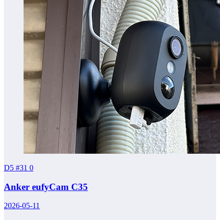
D5 #31
0
Anker eufyCam C35
2026-05-11