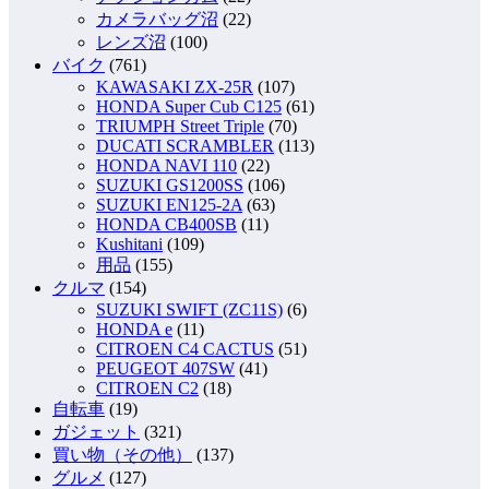
カメラバッグ沼
(22)
レンズ沼
(100)
バイク
(761)
KAWASAKI ZX-25R
(107)
HONDA Super Cub C125
(61)
TRIUMPH Street Triple
(70)
DUCATI SCRAMBLER
(113)
HONDA NAVI 110
(22)
SUZUKI GS1200SS
(106)
SUZUKI EN125-2A
(63)
HONDA CB400SB
(11)
Kushitani
(109)
用品
(155)
クルマ
(154)
SUZUKI SWIFT (ZC11S)
(6)
HONDA e
(11)
CITROEN C4 CACTUS
(51)
PEUGEOT 407SW
(41)
CITROEN C2
(18)
自転車
(19)
ガジェット
(321)
買い物（その他）
(137)
グルメ
(127)