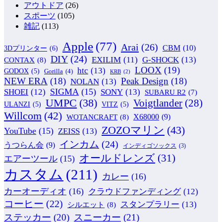
アウトドア
(26)
スポーツ
(105)
雑記
(113)
Apple
(77)
Arai
(26)
CBM
(10)
3Dプリンター
(6)
DIY
(24)
G-SHOCK
(13)
EXILIM
(11)
CONTAX
(8)
LOOX
(19)
htc
(13)
GODOX
(5)
Gorilla
(4)
KRB
(2)
NEW ERA
(18)
Peak Design
(18)
NOLAN
(13)
SIGMA
(15)
SONY
(13)
SHOEI
(12)
SUBARU R2
(7)
UMPC
(38)
Voigtlander
(28)
ULANZI
(5)
VITZ
(5)
Willcom
(42)
WOTANCRAFT
(8)
X68000
(9)
ZOZOマリン
(43)
YouTube
(15)
ZEISS
(13)
インカム
(24)
うつらん会
(9)
インディゴソックス
(3)
オールドレンズ
(31)
エアーツール
(15)
カスタム
(211)
カレー
(16)
カーオーディオ
(16)
クラウドファンディング
(12)
コーヒー
(22)
スタンプラリー
(13)
シルエット
(8)
ステッカー
(20)
スニーカー
(21)