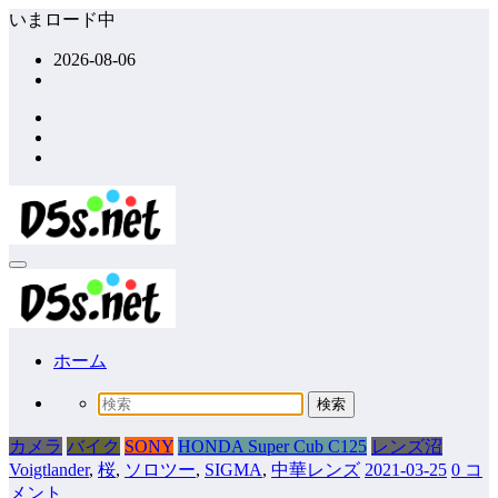
コ
いまロード中
ン
2026-08-06
テ
ン
ツ
へ
ス
キ
ッ
プ
ホーム
カメラ
バイク
SONY
HONDA Super Cub C125
レンズ沼
Voigtlander
,
桜
,
ソロツー
,
SIGMA
,
中華レンズ
2021-03-25
0 コ
メント