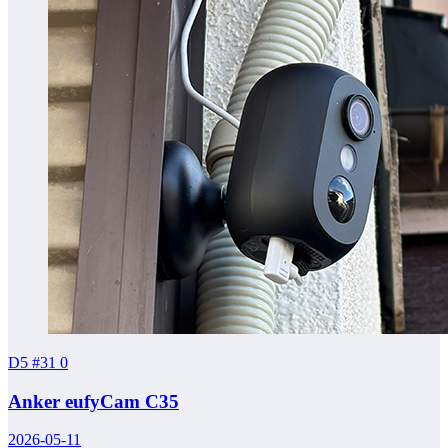
D5 #31
0
Anker eufyCam C35
2026-05-11