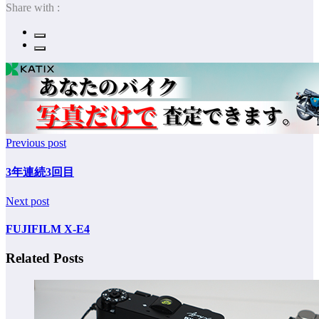
Share with :
Previous post
3年連続3回目
Next post
FUJIFILM X-E4
Related Posts