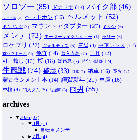
ソロツー
(85)
バイク部
(46)
ドナドナ
(13)
ヘルメット
(52)
ヘッドホン
(16)
フォト蔵
(2)
マウントアダプター
(27)
ミシン
(6)
ボウリング
(4)
メンテ
(72)
モーターサイクルショー
(6)
ラリー
(6)
ロケフリ
(27)
中華レンズ
(12)
三脚
(9)
ヴォルティス
(5)
免許
(14)
工具
(12)
善入寺島
(7)
京セラドーム
(4)
桜
(18)
引っ越し
(13)
淡路島
(7)
特定小型原付
(4)
生観戦
(74)
破壊
(33)
納車
(16)
花火
(7)
紅葉
(2)
謹賀新年
(21)
蒙古タンメン中本
(14)
車庫
(16)
雨男
(55)
車検
(9)
門入ダム
(5)
防湿庫
(3)
archives
▼
2026
(23)
▼
8月
(1)
自転車メンテ
►
7月
(4)