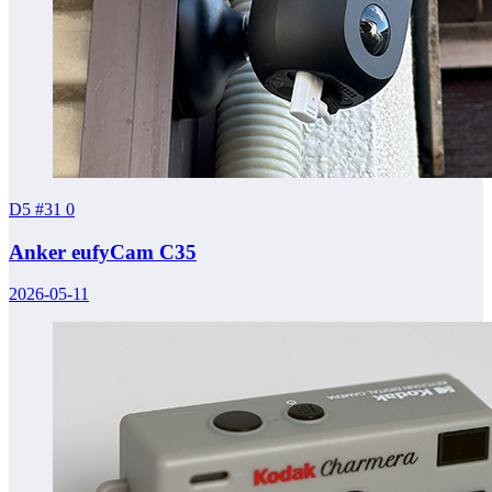
D5 #31
0
Anker eufyCam C35
2026-05-11