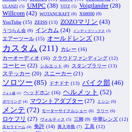
UMPC
(38)
Voigtlander
(28)
ULANZI
(5)
VITZ
(5)
Willcom
(42)
WOTANCRAFT
(8)
X68000
(9)
ZOZOマリン
(43)
YouTube
(15)
ZEISS
(13)
インカム
(24)
うつらん会
(9)
インディゴソックス
(3)
オールドレンズ
(31)
エアーツール
(15)
カスタム
(211)
カレー
(16)
カーオーディオ
(16)
クラウドファンディング
(12)
コーヒー
(22)
スタンプラリー
(13)
シルエット
(8)
ステッカー
(20)
スニーカー
(21)
ソロツー
(85)
バイク部
(46)
ドナドナ
(13)
ヘルメット
(52)
ヘッドホン
(16)
フォト蔵
(2)
マウントアダプター
(27)
ミシン
(6)
ボウリング
(4)
メンテ
(72)
モーターサイクルショー
(6)
ラリー
(6)
ロケフリ
(27)
中華レンズ
(12)
三脚
(9)
ヴォルティス
(5)
免許
(14)
工具
(12)
善入寺島
(7)
京セラドーム
(4)