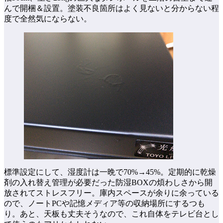
んで開梱＆設置。塗装不良箇所はよく見ないと分からない程
度で全然気にならない。
標準設定にして、湿度計は一晩で70%→45%。定期的に乾燥
剤の入れ替え管理が必要だった防湿BOXの煩わしさから開
放されてストレスフリー。庫内スペースが余りに余っている
ので、ノートPCや記憶メディア等の収納場所にするつも
り。あと、天板も丈夫そうなので、これ自体をテレビ台とし