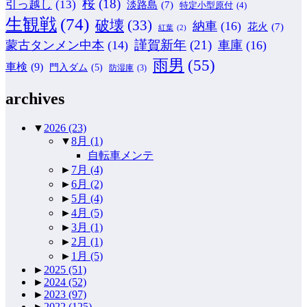
桜
(18)
引っ越し
(13)
淡路島
(7)
特定小型原付
(4)
生観戦
(74)
破壊
(33)
納車
(16)
花火
(7)
紅葉
(2)
謹賀新年
(21)
蒙古タンメン中本
(14)
車庫
(16)
雨男
(55)
車検
(9)
門入ダム
(5)
防湿庫
(3)
archives
▼
2026
(23)
▼
8月
(1)
自転車メンテ
►
7月
(4)
►
6月
(2)
►
5月
(4)
►
4月
(5)
►
3月
(1)
►
2月
(1)
►
1月
(5)
►
2025
(51)
►
2024
(52)
►
2023
(97)
►
2022
(125)