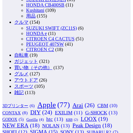
HONDA CB400SB
(11)
Kushitani
(109)
用品
(155)
クルマ
(154)
SUZUKI SWIFT (ZC11S)
(6)
HONDA e
(11)
CITROEN C4 CACTUS
(51)
PEUGEOT 407SW
(41)
CITROEN C2
(18)
自転車
(19)
ガジェット
(321)
買い物（その他）
(137)
グルメ
(127)
アウトドア
(26)
スポーツ
(105)
雑記
(113)
Apple
(77)
Arai
(26)
CBM
(10)
3Dプリンター
(6)
DIY
(24)
G-SHOCK
(13)
EXILIM
(11)
CONTAX
(8)
LOOX
(19)
htc
(13)
GODOX
(5)
Gorilla
(4)
KRB
(2)
NEW ERA
(18)
Peak Design
(18)
NOLAN
(13)
SIGMA
(15)
SONY
(13)
SHOEI
(12)
SUBARU R2
(7)