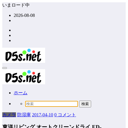
コ
いまロード中
ン
2026-08-08
テ
ン
ツ
へ
ス
キ
ッ
プ
ホーム
カメラ
防湿庫
2017-04-10
0 コメント
東洋リビング オートクリーンドライ ED-