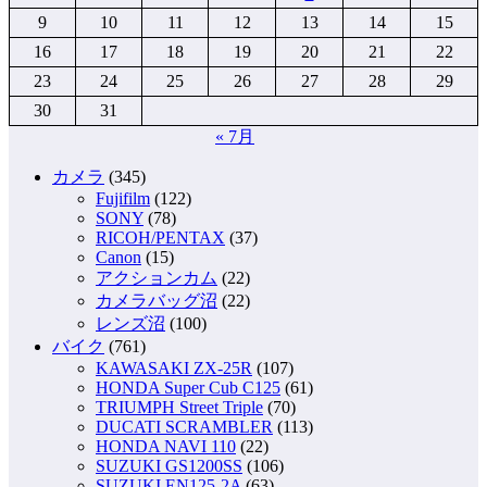
9
10
11
12
13
14
15
16
17
18
19
20
21
22
23
24
25
26
27
28
29
30
31
« 7月
カメラ
(345)
Fujifilm
(122)
SONY
(78)
RICOH/PENTAX
(37)
Canon
(15)
アクションカム
(22)
カメラバッグ沼
(22)
レンズ沼
(100)
バイク
(761)
KAWASAKI ZX-25R
(107)
HONDA Super Cub C125
(61)
TRIUMPH Street Triple
(70)
DUCATI SCRAMBLER
(113)
HONDA NAVI 110
(22)
SUZUKI GS1200SS
(106)
SUZUKI EN125-2A
(63)