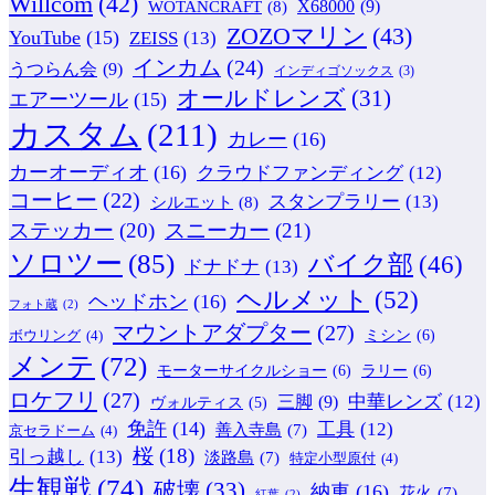
Willcom
(42)
WOTANCRAFT
(8)
X68000
(9)
ZOZOマリン
(43)
YouTube
(15)
ZEISS
(13)
インカム
(24)
うつらん会
(9)
インディゴソックス
(3)
オールドレンズ
(31)
エアーツール
(15)
カスタム
(211)
カレー
(16)
カーオーディオ
(16)
クラウドファンディング
(12)
コーヒー
(22)
スタンプラリー
(13)
シルエット
(8)
ステッカー
(20)
スニーカー
(21)
ソロツー
(85)
バイク部
(46)
ドナドナ
(13)
ヘルメット
(52)
ヘッドホン
(16)
フォト蔵
(2)
マウントアダプター
(27)
ミシン
(6)
ボウリング
(4)
メンテ
(72)
モーターサイクルショー
(6)
ラリー
(6)
ロケフリ
(27)
中華レンズ
(12)
三脚
(9)
ヴォルティス
(5)
免許
(14)
工具
(12)
善入寺島
(7)
京セラドーム
(4)
桜
(18)
引っ越し
(13)
淡路島
(7)
特定小型原付
(4)
生観戦
(74)
破壊
(33)
納車
(16)
花火
(7)
紅葉
(2)