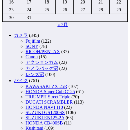
16
17
18
19
20
21
22
23
24
25
26
27
28
29
30
31
« 7月
カメラ
(345)
Fujifilm
(122)
SONY
(78)
RICOH/PENTAX
(37)
Canon
(15)
アクションカム
(22)
カメラバッグ沼
(22)
レンズ沼
(100)
バイク
(761)
KAWASAKI ZX-25R
(107)
HONDA Super Cub C125
(61)
TRIUMPH Street Triple
(70)
DUCATI SCRAMBLER
(113)
HONDA NAVI 110
(22)
SUZUKI GS1200SS
(106)
SUZUKI EN125-2A
(63)
HONDA CB400SB
(11)
Kushitani
(109)