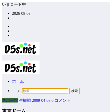
コ
いまロード中
ン
2026-08-08
テ
ン
ツ
へ
ス
キ
ッ
プ
ホーム
スポーツ
生観戦
2009-04-08
0 コメント
東京ドーム