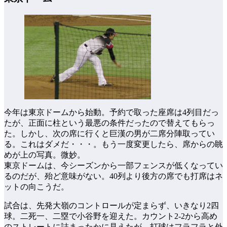
今年は東京ドームから始動。予約で取った座席は4列目だっ
たが、正面に柱という最悪の条件だったので替えてもらっ
た。しかし、次の席に行くと巨漢の男が二席分陣取ってい
る。これはダメだ・・・。もう一度変更したら、席からの眺
めが上の写真。微妙。
東京ドームは、今シーズンから一部フェンスが低くなってい
るのだが、殆ど意味がない。40列より後方の席でも打席はネ
ットの向こうだ。
試合は、先発大嶺のコントロールが定まらず、いきなり2四
球。二死一、二塁で小谷野を迎えた。カウント2-2から高め
のストレートに詰まったかに見えたが、打球はフラフラと外