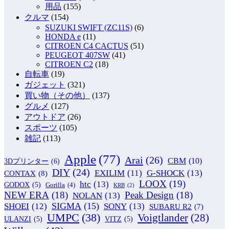
用品
(155)
クルマ
(154)
SUZUKI SWIFT (ZC11S)
(6)
HONDA e
(11)
CITROEN C4 CACTUS
(51)
PEUGEOT 407SW
(41)
CITROEN C2
(18)
自転車
(19)
ガジェット
(321)
買い物（その他）
(137)
グルメ
(127)
アウトドア
(26)
スポーツ
(105)
雑記
(113)
Apple
(77)
Arai
(26)
CBM
(10)
3Dプリンター
(6)
DIY
(24)
G-SHOCK
(13)
EXILIM
(11)
CONTAX
(8)
LOOX
(19)
htc
(13)
GODOX
(5)
Gorilla
(4)
KRB
(2)
NEW ERA
(18)
Peak Design
(18)
NOLAN
(13)
SIGMA
(15)
SONY
(13)
SHOEI
(12)
SUBARU R2
(7)
UMPC
(38)
Voigtlander
(28)
ULANZI
(5)
VITZ
(5)