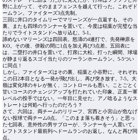
野に上がって、そのままフェンスを越えて行った。これぞド
ームラン。ファイターズ3点先制。
三回に井口のタイムリーでマリーンズが一点返すも、その
裏、またも四球のランナーを置いて、今度は稲葉が完璧な当
たりでライトスタンドへ放り込む。5-1。
諦めないマリーンズは四回表。怒濤の4連打で、先発榊原を
KO。その後、併殺の間に1点を加え再び3点差。五回表に
は、二塁打の井口を置いて、打席に大松。打った瞬間、球場
が静まり返るスゴイ当たりのツーランホームラン。5-5つい
に同点！
しかし、ファイターズはその裏、稲葉と小谷野に、それぞれ
この日2本目となる一発が飛び出し、再び突き放す。7-5。大
嶺は変化球のキレが無く、コントロールも悪い。ことごとく
甘いコースのチェンジアップを打たれていた印象。正直一軍
レベルの投手ではない。一年目に見せた、アノ唸るようなス
トレートは何処へ行ったのだろう？
さて、六回は、両チームのリリーフ、宮西と小宮山が危なげ
ない投球で両チーム0点。「このまま落ち着きそう」と思っ
た七回表。意外性の男サブローが、ランナーを一人置いて、
レフトスタンド最前列へドームランのお返し。なんと再び同
点。