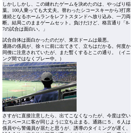
しかししかし、この縺れたゲームを決めたのは、やっぱり稲
葉。100人乗っても大丈夫。替わったシコースキーから3打席
連続となるホームランをレフトスタンドへ放り込み、一刀両
断。結局このままゲームセット。負けだけど、格言通り「8-
7の試合は面白い。」
試合自体は面白かったのだが、東京ドームは最悪。
通路の係員が、徐々に前に出てきて、立ちはだかる。何度か
同僚に注意されていたが、また暫くするとこの通り。（イニ
ング間ではなくプレー中。）
さすがに直接注意したら、出てこなくなったが、今度は空い
たスペースに客が同じように立ち止まる。通路に５、６人は
係員やら警備員が居たと思うが、誘導のタイミングが遅く、