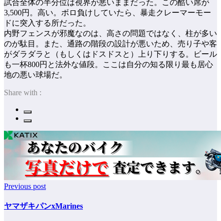
試合全体の半分位は視界が悪いままだった。この酷い席が
3,500円。高い。ボロ負けしていたら、暴走クレーマーモー
ドに突入する所だった。
内野フェンスが邪魔なのは、高さの問題ではなく、柱が多い
のが駄目。また、通路の階段の設計が悪いため、売り子や客
がダラダラと（もしくはドスドスと）上り下りする。ビール
も一杯800円と法外な値段。ここは自分の知る限り最も居心
地の悪い球場だ。
Share with :
Previous post
ヤマザキパンxMarines