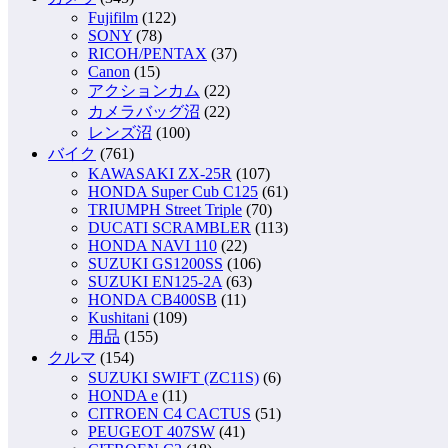
Fujifilm
(122)
SONY
(78)
RICOH/PENTAX
(37)
Canon
(15)
アクションカム
(22)
カメラバッグ沼
(22)
レンズ沼
(100)
バイク
(761)
KAWASAKI ZX-25R
(107)
HONDA Super Cub C125
(61)
TRIUMPH Street Triple
(70)
DUCATI SCRAMBLER
(113)
HONDA NAVI 110
(22)
SUZUKI GS1200SS
(106)
SUZUKI EN125-2A
(63)
HONDA CB400SB
(11)
Kushitani
(109)
用品
(155)
クルマ
(154)
SUZUKI SWIFT (ZC11S)
(6)
HONDA e
(11)
CITROEN C4 CACTUS
(51)
PEUGEOT 407SW
(41)