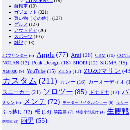
CITROEN C2
(18)
自転車
(19)
ガジェット
(321)
買い物（その他）
(137)
グルメ
(127)
アウトドア
(26)
スポーツ
(105)
雑記
(113)
Apple
(77)
Arai
(26)
CBM
(10)
CONT
3Dプリンター
(6)
Peak Design
(18)
NOLAN
(13)
SIGMA
(15)
SHOEI
(12)
ZOZOマリン
(43
YouTube
(15)
ZEISS
(13)
X68000
(9)
カスタム
(211)
カレー
(16)
カーオーディオ
(
ソロツー
(85)
バ
スニーカー
(21)
ドナドナ
(13)
メンテ
(72)
ミシン
(6)
モーターサイクルショー
(6)
ラリー
生観戦
桜
(18)
引っ越し
(13)
淡路島
(7)
特定小型原付
(4)
雨男
(55)
防湿庫
(3)