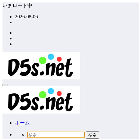
コ
いまロード中
ン
2026-08-06
テ
ン
ツ
へ
ス
キ
ッ
プ
ホーム