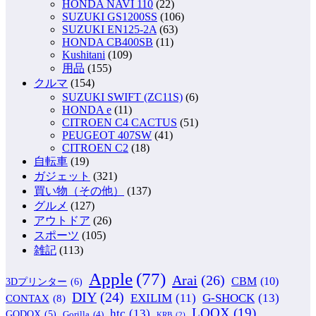
HONDA NAVI 110
(22)
SUZUKI GS1200SS
(106)
SUZUKI EN125-2A
(63)
HONDA CB400SB
(11)
Kushitani
(109)
用品
(155)
クルマ
(154)
SUZUKI SWIFT (ZC11S)
(6)
HONDA e
(11)
CITROEN C4 CACTUS
(51)
PEUGEOT 407SW
(41)
CITROEN C2
(18)
自転車
(19)
ガジェット
(321)
買い物（その他）
(137)
グルメ
(127)
アウトドア
(26)
スポーツ
(105)
雑記
(113)
Apple
(77)
Arai
(26)
CBM
(10)
3Dプリンター
(6)
DIY
(24)
G-SHOCK
(13)
EXILIM
(11)
CONTAX
(8)
LOOX
(19)
htc
(13)
GODOX
(5)
Gorilla
(4)
KRB
(2)