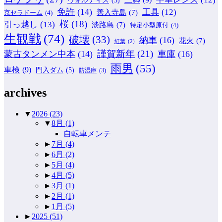
ヴォルティス
(5)
免許
(14)
工具
(12)
善入寺島
(7)
京セラドーム
(4)
桜
(18)
引っ越し
(13)
淡路島
(7)
特定小型原付
(4)
生観戦
(74)
破壊
(33)
納車
(16)
花火
(7)
紅葉
(2)
謹賀新年
(21)
蒙古タンメン中本
(14)
車庫
(16)
雨男
(55)
車検
(9)
門入ダム
(5)
防湿庫
(3)
archives
▼
2026
(23)
▼
8月
(1)
自転車メンテ
►
7月
(4)
►
6月
(2)
►
5月
(4)
►
4月
(5)
►
3月
(1)
►
2月
(1)
►
1月
(5)
►
2025
(51)