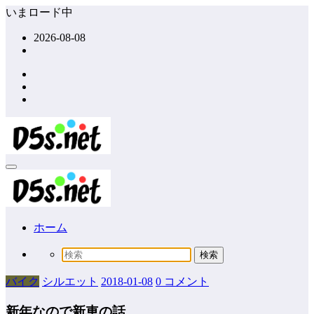
コ
いまロード中
ン
2026-08-08
テ
ン
ツ
へ
ス
キ
ッ
プ
ホーム
バイク
シルエット
2018-01-08
0 コメント
新年なので新車の話