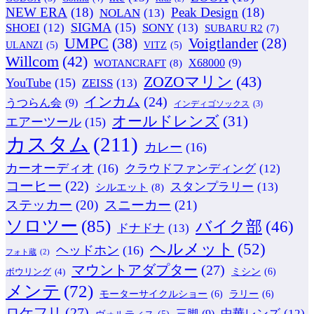
NEW ERA
(18)
Peak Design
(18)
NOLAN
(13)
SIGMA
(15)
SONY
(13)
SHOEI
(12)
SUBARU R2
(7)
UMPC
(38)
Voigtlander
(28)
ULANZI
(5)
VITZ
(5)
Willcom
(42)
WOTANCRAFT
(8)
X68000
(9)
ZOZOマリン
(43)
YouTube
(15)
ZEISS
(13)
インカム
(24)
うつらん会
(9)
インディゴソックス
(3)
オールドレンズ
(31)
エアーツール
(15)
カスタム
(211)
カレー
(16)
カーオーディオ
(16)
クラウドファンディング
(12)
コーヒー
(22)
スタンプラリー
(13)
シルエット
(8)
ステッカー
(20)
スニーカー
(21)
ソロツー
(85)
バイク部
(46)
ドナドナ
(13)
ヘルメット
(52)
ヘッドホン
(16)
フォト蔵
(2)
マウントアダプター
(27)
ミシン
(6)
ボウリング
(4)
メンテ
(72)
モーターサイクルショー
(6)
ラリー
(6)
ロケフリ
(27)
中華レンズ
(12)
三脚
(9)