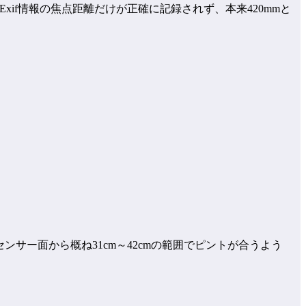
かExif情報の焦点距離だけが正確に記録されず、本来420mmと
場合、センサー面から概ね31cm～42cmの範囲でピントが合うよう