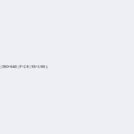
SO=640 | F=2.8 | SS=1/60 )