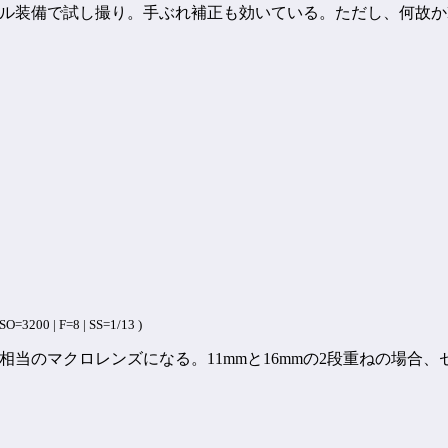
6mmのフル装備で試し撮り。手ぶれ補正も効いている。ただし、何故
O=3200 | F=8 | SS=1/13 )
5mm F2.8相当のマクロレンズになる。11mmと16mmの2段重ねの