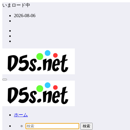
コ
いまロード中
ン
2026-08-06
テ
ン
ツ
へ
ス
キ
ッ
プ
ホーム