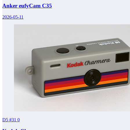
Anker eufyCam C35
2026-05-11
D5 #31
0