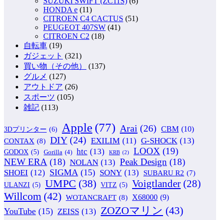
SUZUKI SWIFT (ZC11S)
(6)
HONDA e
(11)
CITROEN C4 CACTUS
(51)
PEUGEOT 407SW
(41)
CITROEN C2
(18)
自転車
(19)
ガジェット
(321)
買い物（その他）
(137)
グルメ
(127)
アウトドア
(26)
スポーツ
(105)
雑記
(113)
Apple
(77)
Arai
(26)
CBM
(10)
3Dプリンター
(6)
DIY
(24)
G-SHOCK
(13)
EXILIM
(11)
CONTAX
(8)
LOOX
(19)
htc
(13)
GODOX
(5)
Gorilla
(4)
KRB
(2)
NEW ERA
(18)
Peak Design
(18)
NOLAN
(13)
SIGMA
(15)
SONY
(13)
SHOEI
(12)
SUBARU R2
(7)
UMPC
(38)
Voigtlander
(28)
ULANZI
(5)
VITZ
(5)
Willcom
(42)
WOTANCRAFT
(8)
X68000
(9)
ZOZOマリン
(43)
YouTube
(15)
ZEISS
(13)