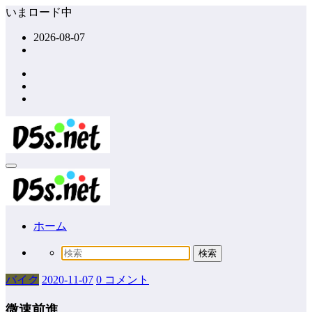
コ
いまロード中
ン
2026-08-07
テ
ン
ツ
へ
ス
キ
ッ
プ
ホーム
バイク
2020-11-07
0 コメント
微速前進