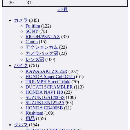
30
31
« 7月
カメラ
(345)
Fujifilm
(122)
SONY
(78)
RICOH/PENTAX
(37)
Canon
(15)
アクションカム
(22)
カメラバッグ沼
(22)
レンズ沼
(100)
バイク
(761)
KAWASAKI ZX-25R
(107)
HONDA Super Cub C125
(61)
TRIUMPH Street Triple
(70)
DUCATI SCRAMBLER
(113)
HONDA NAVI 110
(22)
SUZUKI GS1200SS
(106)
SUZUKI EN125-2A
(63)
HONDA CB400SB
(11)
Kushitani
(109)
用品
(155)
クルマ
(154)