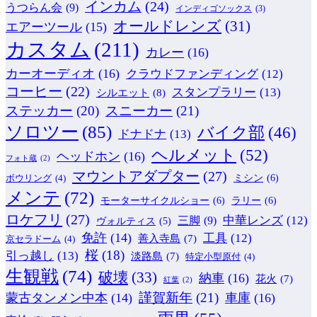
インカム
(24)
うつらん会
(9)
インディゴソックス
(3)
オールドレンズ
(31)
エアーツール
(15)
カスタム
(211)
カレー
(16)
カーオーディオ
(16)
クラウドファンディング
(12)
コーヒー
(22)
スタンプラリー
(13)
シルエット
(8)
ステッカー
(20)
スニーカー
(21)
ソロツー
(85)
バイク部
(46)
ドナドナ
(13)
ヘルメット
(52)
ヘッドホン
(16)
フォト蔵
(2)
マウントアダプター
(27)
ミシン
(6)
ボウリング
(4)
メンテ
(72)
モーターサイクルショー
(6)
ラリー
(6)
ロケフリ
(27)
中華レンズ
(12)
三脚
(9)
ヴォルティス
(5)
免許
(14)
工具
(12)
善入寺島
(7)
京セラドーム
(4)
桜
(18)
引っ越し
(13)
淡路島
(7)
特定小型原付
(4)
生観戦
(74)
破壊
(33)
納車
(16)
花火
(7)
紅葉
(2)
謹賀新年
(21)
蒙古タンメン中本
(14)
車庫
(16)