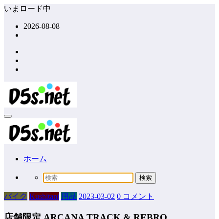
コ
いまロード中
ン
2026-08-08
テ
ン
ツ
へ
ス
キ
ッ
プ
ホーム
バイク
Kushitani
用品
2023-03-02
0 コメント
店舗限定 ARCANA TRACK & REBRO