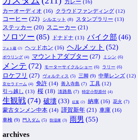
カスタム
(211)
カレー
(16)
カーオーディオ
(16)
クラウドファンディング
(12)
コーヒー
(22)
スタンプラリー
(13)
シルエット
(8)
ステッカー
(20)
スニーカー
(21)
ソロツー
(85)
バイク部
(46)
ドナドナ
(13)
ヘルメット
(52)
ヘッドホン
(16)
フォト蔵
(2)
マウントアダプター
(27)
ミシン
(6)
ボウリング
(4)
メンテ
(72)
モーターサイクルショー
(6)
ラリー
(6)
ロケフリ
(27)
中華レンズ
(12)
三脚
(9)
ヴォルティス
(5)
免許
(14)
工具
(12)
善入寺島
(7)
京セラドーム
(4)
桜
(18)
引っ越し
(13)
淡路島
(7)
特定小型原付
(4)
生観戦
(74)
破壊
(33)
納車
(16)
花火
(7)
紅葉
(2)
謹賀新年
(21)
蒙古タンメン中本
(14)
車庫
(16)
雨男
(55)
車検
(9)
門入ダム
(5)
防湿庫
(3)
archives