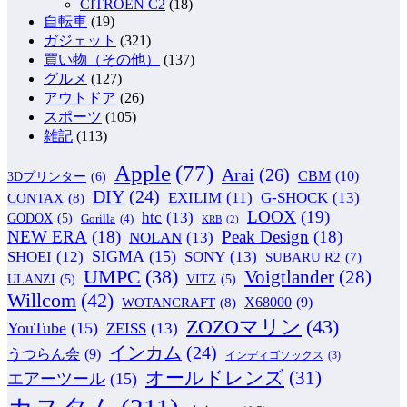
CITROEN C2
(18)
自転車
(19)
ガジェット
(321)
買い物（その他）
(137)
グルメ
(127)
アウトドア
(26)
スポーツ
(105)
雑記
(113)
Apple
(77)
Arai
(26)
CBM
(10)
3Dプリンター
(6)
DIY
(24)
G-SHOCK
(13)
EXILIM
(11)
CONTAX
(8)
LOOX
(19)
htc
(13)
GODOX
(5)
Gorilla
(4)
KRB
(2)
NEW ERA
(18)
Peak Design
(18)
NOLAN
(13)
SIGMA
(15)
SONY
(13)
SHOEI
(12)
SUBARU R2
(7)
UMPC
(38)
Voigtlander
(28)
ULANZI
(5)
VITZ
(5)
Willcom
(42)
WOTANCRAFT
(8)
X68000
(9)
ZOZOマリン
(43)
YouTube
(15)
ZEISS
(13)
インカム
(24)
うつらん会
(9)
インディゴソックス
(3)
オールドレンズ
(31)
エアーツール
(15)