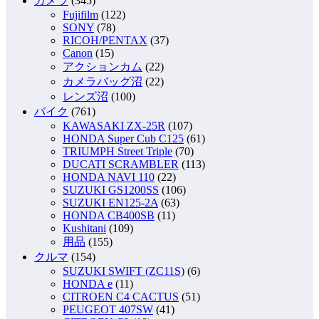
カメラ
(345)
Fujifilm
(122)
SONY
(78)
RICOH/PENTAX
(37)
Canon
(15)
アクションカム
(22)
カメラバッグ沼
(22)
レンズ沼
(100)
バイク
(761)
KAWASAKI ZX-25R
(107)
HONDA Super Cub C125
(61)
TRIUMPH Street Triple
(70)
DUCATI SCRAMBLER
(113)
HONDA NAVI 110
(22)
SUZUKI GS1200SS
(106)
SUZUKI EN125-2A
(63)
HONDA CB400SB
(11)
Kushitani
(109)
用品
(155)
クルマ
(154)
SUZUKI SWIFT (ZC11S)
(6)
HONDA e
(11)
CITROEN C4 CACTUS
(51)
PEUGEOT 407SW
(41)