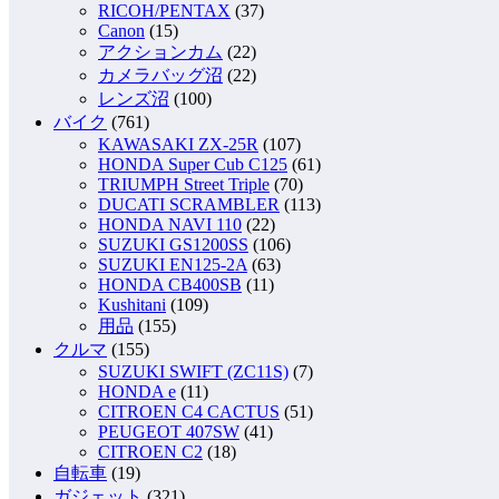
RICOH/PENTAX
(37)
Canon
(15)
アクションカム
(22)
カメラバッグ沼
(22)
レンズ沼
(100)
バイク
(761)
KAWASAKI ZX-25R
(107)
HONDA Super Cub C125
(61)
TRIUMPH Street Triple
(70)
DUCATI SCRAMBLER
(113)
HONDA NAVI 110
(22)
SUZUKI GS1200SS
(106)
SUZUKI EN125-2A
(63)
HONDA CB400SB
(11)
Kushitani
(109)
用品
(155)
クルマ
(155)
SUZUKI SWIFT (ZC11S)
(7)
HONDA e
(11)
CITROEN C4 CACTUS
(51)
PEUGEOT 407SW
(41)
CITROEN C2
(18)
自転車
(19)
ガジェット
(321)