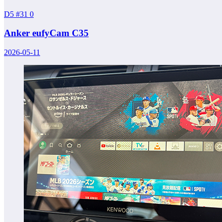
D5 #31
0
Anker eufyCam C35
2026-05-11