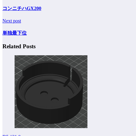
コンニチハGX200
Next post
単独最下位
Related Posts