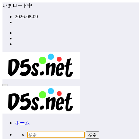
コ
いまロード中
ン
2026-08-09
テ
ン
ツ
へ
ス
キ
ッ
プ
ホーム