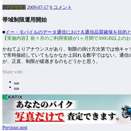
ガジェット
2009-07-17
0 コメント
帯域制限運用開始
■
イー・モバイルのデータ通信における通信品質確保を目的
【実施内容】前々月のご利用実績が1ヶ月間で300GB以上
かねてよりアナウンスがあり、制限の掛け方次第では他キャリ
で常時接続していてもなかなか上回れる数字ではない。通信の
が、正直、制限が緩過ぎるのもどうかと思う。
Share with :
Previous post