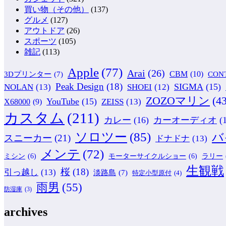
買い物（その他）
(137)
グルメ
(127)
アウトドア
(26)
スポーツ
(105)
雑記
(113)
Apple
(77)
Arai
(26)
CBM
(10)
CON
3Dプリンター
(7)
Peak Design
(18)
NOLAN
(13)
SIGMA
(15)
SHOEI
(12)
ZOZOマリン
(43
YouTube
(15)
ZEISS
(13)
X68000
(9)
カスタム
(211)
カレー
(16)
カーオーディオ
(
ソロツー
(85)
バ
スニーカー
(21)
ドナドナ
(13)
メンテ
(72)
ミシン
(6)
モーターサイクルショー
(6)
ラリー
生観戦
桜
(18)
引っ越し
(13)
淡路島
(7)
特定小型原付
(4)
雨男
(55)
防湿庫
(3)
archives