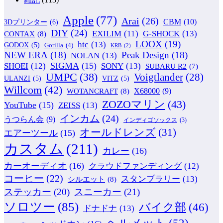
Apple
(77)
Arai
(26)
CBM
(10)
3Dプリンター
(6)
DIY
(24)
G-SHOCK
(13)
EXILIM
(11)
CONTAX
(8)
LOOX
(19)
htc
(13)
GODOX
(5)
Gorilla
(4)
KRB
(2)
NEW ERA
(18)
Peak Design
(18)
NOLAN
(13)
SIGMA
(15)
SONY
(13)
SHOEI
(12)
SUBARU R2
(7)
UMPC
(38)
Voigtlander
(28)
ULANZI
(5)
VITZ
(5)
Willcom
(42)
WOTANCRAFT
(8)
X68000
(9)
ZOZOマリン
(43)
YouTube
(15)
ZEISS
(13)
インカム
(24)
うつらん会
(9)
インディゴソックス
(3)
オールドレンズ
(31)
エアーツール
(15)
カスタム
(211)
カレー
(16)
カーオーディオ
(16)
クラウドファンディング
(12)
コーヒー
(22)
スタンプラリー
(13)
シルエット
(8)
ステッカー
(20)
スニーカー
(21)
ソロツー
(85)
バイク部
(46)
ドナドナ
(13)
ヘルメット
(52)