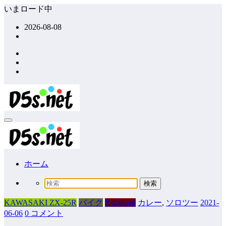
コ
いまロード中
ン
2026-08-08
テ
ン
ツ
へ
ス
キ
ッ
プ
ホーム
KAWASAKI ZX-25R
バイク
Kushitani
カレー
,
ソロツー
2021-
06-06
0 コメント