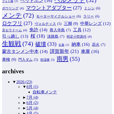
ヘッドホン
(16)
フォト蔵
(2)
マウントアダプター
(27)
ミシン
(6)
ボウリング
(4)
メンテ
(72)
モーターサイクルショー
(6)
ラリー
(6)
ロケフリ
(27)
中華レンズ
(12)
三脚
(9)
ヴォルティス
(5)
免許
(14)
工具
(12)
善入寺島
(7)
京セラドーム
(4)
桜
(18)
引っ越し
(13)
淡路島
(7)
特定小型原付
(4)
生観戦
(74)
破壊
(33)
納車
(16)
花火
(7)
紅葉
(2)
謹賀新年
(21)
蒙古タンメン中本
(14)
車庫
(16)
雨男
(55)
車検
(9)
門入ダム
(5)
防湿庫
(3)
archives
▼
2026
(23)
▼
8月
(1)
自転車メンテ
►
7月
(4)
►
6月
(2)
►
5月
(4)
►
4月
(5)