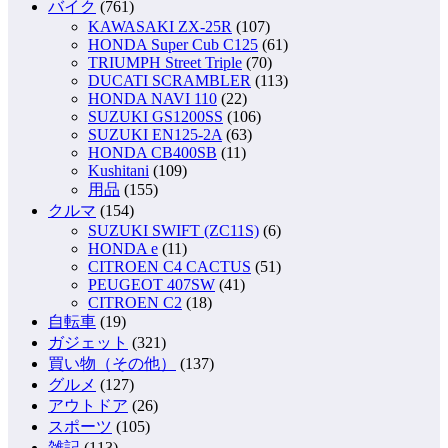
バイク
(761)
KAWASAKI ZX-25R
(107)
HONDA Super Cub C125
(61)
TRIUMPH Street Triple
(70)
DUCATI SCRAMBLER
(113)
HONDA NAVI 110
(22)
SUZUKI GS1200SS
(106)
SUZUKI EN125-2A
(63)
HONDA CB400SB
(11)
Kushitani
(109)
用品
(155)
クルマ
(154)
SUZUKI SWIFT (ZC11S)
(6)
HONDA e
(11)
CITROEN C4 CACTUS
(51)
PEUGEOT 407SW
(41)
CITROEN C2
(18)
自転車
(19)
ガジェット
(321)
買い物（その他）
(137)
グルメ
(127)
アウトドア
(26)
スポーツ
(105)
雑記
(113)