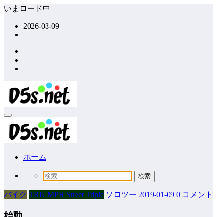
コ
いまロード中
ン
2026-08-09
テ
ン
ツ
へ
ス
キ
ッ
プ
ホーム
バイク
TRIUMPH Street Triple
ソロツー
2019-01-09
0 コメント
始動