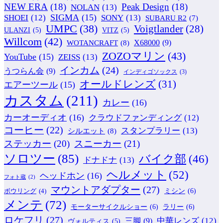
NEW ERA
(18)
Peak Design
(18)
NOLAN
(13)
SIGMA
(15)
SONY
(13)
SHOEI
(12)
SUBARU R2
(7)
UMPC
(38)
Voigtlander
(28)
ULANZI
(5)
VITZ
(5)
Willcom
(42)
WOTANCRAFT
(8)
X68000
(9)
ZOZOマリン
(43)
YouTube
(15)
ZEISS
(13)
インカム
(24)
うつらん会
(9)
インディゴソックス
(3)
オールドレンズ
(31)
エアーツール
(15)
カスタム
(211)
カレー
(16)
カーオーディオ
(16)
クラウドファンディング
(12)
コーヒー
(22)
スタンプラリー
(13)
シルエット
(8)
ステッカー
(20)
スニーカー
(21)
ソロツー
(85)
バイク部
(46)
ドナドナ
(13)
ヘルメット
(52)
ヘッドホン
(16)
フォト蔵
(2)
マウントアダプター
(27)
ミシン
(6)
ボウリング
(4)
メンテ
(72)
モーターサイクルショー
(6)
ラリー
(6)
ロケフリ
(27)
中華レンズ
(12)
三脚
(9)
ヴォルティス
(5)