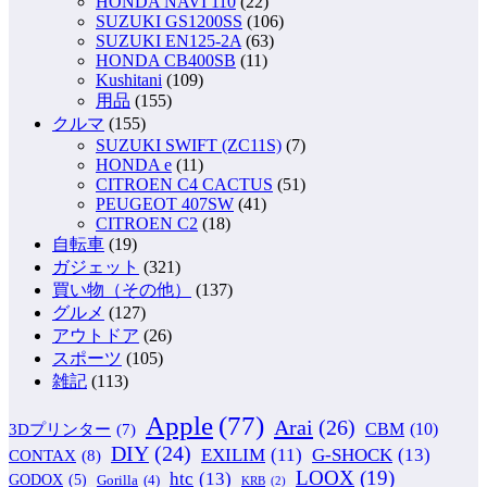
HONDA NAVI 110
(22)
SUZUKI GS1200SS
(106)
SUZUKI EN125-2A
(63)
HONDA CB400SB
(11)
Kushitani
(109)
用品
(155)
クルマ
(155)
SUZUKI SWIFT (ZC11S)
(7)
HONDA e
(11)
CITROEN C4 CACTUS
(51)
PEUGEOT 407SW
(41)
CITROEN C2
(18)
自転車
(19)
ガジェット
(321)
買い物（その他）
(137)
グルメ
(127)
アウトドア
(26)
スポーツ
(105)
雑記
(113)
Apple
(77)
Arai
(26)
CBM
(10)
3Dプリンター
(7)
DIY
(24)
G-SHOCK
(13)
EXILIM
(11)
CONTAX
(8)
LOOX
(19)
htc
(13)
GODOX
(5)
Gorilla
(4)
KRB
(2)