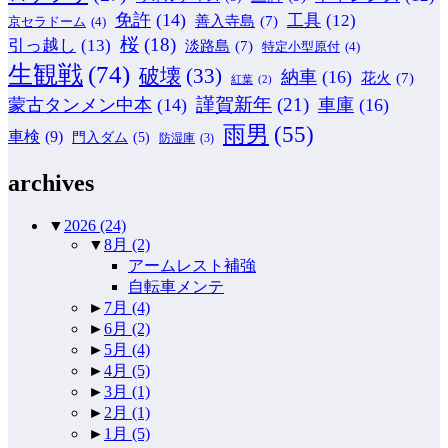
免許
(14)
工具
(12)
善入寺島
(7)
京セラドーム
(4)
桜
(18)
引っ越し
(13)
淡路島
(7)
特定小型原付
(4)
生観戦
(74)
破壊
(33)
納車
(16)
花火
(7)
紅葉
(2)
謹賀新年
(21)
蒙古タンメン中本
(14)
車庫
(16)
雨男
(55)
車検
(9)
門入ダム
(5)
防湿庫
(3)
archives
▼
2026
(24)
▼
8月
(2)
アームレスト補強
自転車メンテ
►
7月
(4)
►
6月
(2)
►
5月
(4)
►
4月
(5)
►
3月
(1)
►
2月
(1)
►
1月
(5)