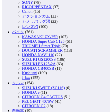
SONY
(78)
RICOH/PENTAX
(37)
Canon
(15)
アクションカム
(22)
カメラバッグ沼
(22)
レンズ沼
(100)
バイク
(761)
KAWASAKI ZX-25R
(107)
HONDA Super Cub C125
(61)
TRIUMPH Street Triple
(70)
DUCATI SCRAMBLER
(113)
HONDA NAVI 110
(22)
SUZUKI GS1200SS
(106)
SUZUKI EN125-2A
(63)
HONDA CB400SB
(11)
Kushitani
(109)
用品
(155)
クルマ
(154)
SUZUKI SWIFT (ZC11S)
(6)
HONDA e
(11)
CITROEN C4 CACTUS
(51)
PEUGEOT 407SW
(41)
CITROEN C2
(18)
自転車
(19)