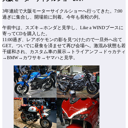
3年連続で大阪モーターサイクルショーへ行ってきた。7:00
過ぎに集合し、開場前に到着。今年も長蛇の列。
午前中は、スズキ→ホンダと見学し、Like a WINDブースに
寄ってCDを購入した。
11:00過ぎ、レアポケモンの影を見つけたので一旦外へ出て
GET。ついでに昼食を済ませて再び会場へ。激混み状態も若
干緩和され、カスタム車の展示→トライアンフ→ドゥカティ
→BMW→カワサキ→ヤマハと見学。