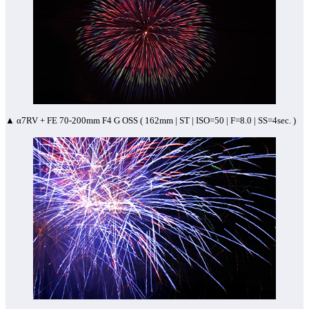
▲ α7RV + FE 70-200mm F4 G OSS ( 162mm | ST | ISO=50 | F=8.0 | SS=4sec. )