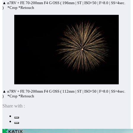
▲ α7RV + FE 70-200mm F4 G OSS ( 196mm | ST | ISO=50 | F=8.0 | SS=4sec.
) *Crop *Retouch
▲ α7RV + FE 70-200mm F4 G OSS ( 112mm | ST | ISO=50 | F=8.0 | SS=4sec.
) *Crop *Retouch
Share with :