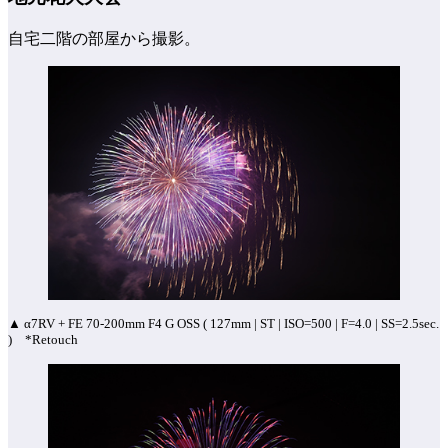
自宅二階の部屋から撮影。
▲ α7RV + FE 70-200mm F4 G OSS ( 127mm | ST | ISO=500 | F=4.0 | SS=2.5sec.
) *Retouch