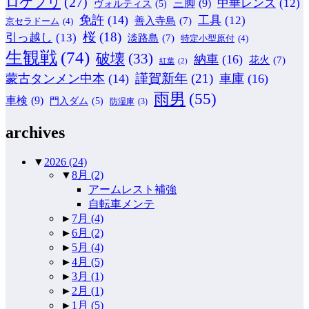
ロケフリ
(27)
中華レンズ
(12)
三脚
(9)
ヴォルティス
(5)
免許
(14)
工具
(12)
善入寺島
(7)
京セラドーム
(4)
桜
(18)
引っ越し
(13)
淡路島
(7)
特定小型原付
(4)
生観戦
(74)
破壊
(33)
納車
(16)
花火
(7)
紅葉
(2)
謹賀新年
(21)
蒙古タンメン中本
(14)
車庫
(16)
雨男
(55)
車検
(9)
門入ダム
(5)
防湿庫
(3)
archives
▼
2026
(24)
▼
8月
(2)
アームレスト補強
自転車メンテ
►
7月
(4)
►
6月
(2)
►
5月
(4)
►
4月
(5)
►
3月
(1)
►
2月
(1)
►
1月
(5)