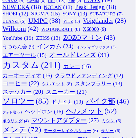
LOOX
(19)
htc
(13)
GODOX
(5)
Gorilla
(4)
KRB
(2)
NEW ERA
(18)
Peak Design
(18)
NOLAN
(13)
SIGMA
(15)
SONY
(13)
SHOEI
(12)
SUBARU R2
(7)
UMPC
(38)
Voigtlander
(28)
ULANZI
(5)
VITZ
(5)
Willcom
(42)
WOTANCRAFT
(8)
X68000
(9)
ZOZOマリン
(43)
YouTube
(15)
ZEISS
(13)
インカム
(24)
うつらん会
(9)
インディゴソックス
(3)
オールドレンズ
(31)
エアーツール
(15)
カスタム
(211)
カレー
(16)
カーオーディオ
(16)
クラウドファンディング
(12)
コーヒー
(22)
スタンプラリー
(13)
シルエット
(8)
ステッカー
(20)
スニーカー
(21)
ソロツー
(85)
バイク部
(46)
ドナドナ
(13)
ヘルメット
(52)
ヘッドホン
(16)
フォト蔵
(2)
マウントアダプター
(27)
ミシン
(6)
ボウリング
(4)
メンテ
(72)
モーターサイクルショー
(6)
ラリー
(6)