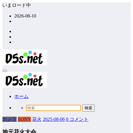
コ
いまロード中
ン
2026-08-10
テ
ン
ツ
へ
ス
キ
ッ
プ
ホーム
カメラ
SONY
花火
2025-08-06
0 コメント
地元花火大会