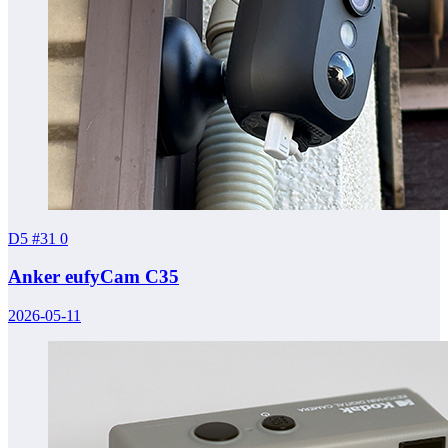
D5 #31
0
Anker eufyCam C35
2026-05-11