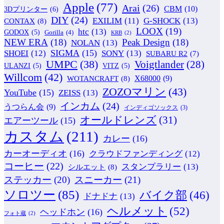
Apple
(77)
Arai
(26)
CBM
(10)
3Dプリンター
(6)
DIY
(24)
G-SHOCK
(13)
EXILIM
(11)
CONTAX
(8)
LOOX
(19)
htc
(13)
GODOX
(5)
Gorilla
(4)
KRB
(2)
NEW ERA
(18)
Peak Design
(18)
NOLAN
(13)
SIGMA
(15)
SONY
(13)
SHOEI
(12)
SUBARU R2
(7)
UMPC
(38)
Voigtlander
(28)
ULANZI
(5)
VITZ
(5)
Willcom
(42)
WOTANCRAFT
(8)
X68000
(9)
ZOZOマリン
(43)
YouTube
(15)
ZEISS
(13)
インカム
(24)
うつらん会
(9)
インディゴソックス
(3)
オールドレンズ
(31)
エアーツール
(15)
カスタム
(211)
カレー
(16)
カーオーディオ
(16)
クラウドファンディング
(12)
コーヒー
(22)
スタンプラリー
(13)
シルエット
(8)
ステッカー
(20)
スニーカー
(21)
ソロツー
(85)
バイク部
(46)
ドナドナ
(13)
ヘルメット
(52)
ヘッドホン
(16)
フォト蔵
(2)