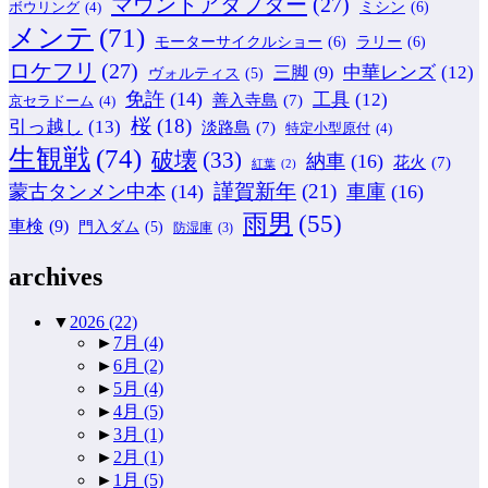
マウントアダプター
(27)
ミシン
(6)
ボウリング
(4)
メンテ
(71)
モーターサイクルショー
(6)
ラリー
(6)
ロケフリ
(27)
中華レンズ
(12)
三脚
(9)
ヴォルティス
(5)
免許
(14)
工具
(12)
善入寺島
(7)
京セラドーム
(4)
桜
(18)
引っ越し
(13)
淡路島
(7)
特定小型原付
(4)
生観戦
(74)
破壊
(33)
納車
(16)
花火
(7)
紅葉
(2)
謹賀新年
(21)
蒙古タンメン中本
(14)
車庫
(16)
雨男
(55)
車検
(9)
門入ダム
(5)
防湿庫
(3)
archives
▼
2026
(22)
►
7月
(4)
►
6月
(2)
►
5月
(4)
►
4月
(5)
►
3月
(1)
►
2月
(1)
►
1月
(5)