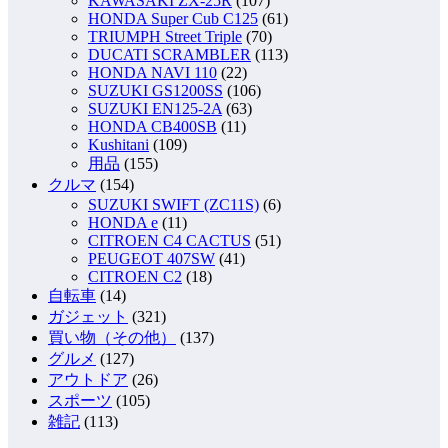
KAWASAKI ZX-25R
(107)
HONDA Super Cub C125
(61)
TRIUMPH Street Triple
(70)
DUCATI SCRAMBLER
(113)
HONDA NAVI 110
(22)
SUZUKI GS1200SS
(106)
SUZUKI EN125-2A
(63)
HONDA CB400SB
(11)
Kushitani
(109)
用品
(155)
クルマ
(154)
SUZUKI SWIFT (ZC11S)
(6)
HONDA e
(11)
CITROEN C4 CACTUS
(51)
PEUGEOT 407SW
(41)
CITROEN C2
(18)
自転車
(14)
ガジェット
(321)
買い物（その他）
(137)
グルメ
(127)
アウトドア
(26)
スポーツ
(105)
雑記
(113)