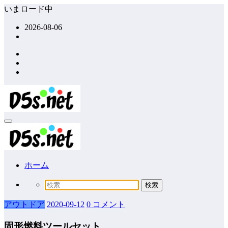
コ
いまロード中
ン
2026-08-06
テ
ン
ツ
へ
ス
キ
ッ
プ
ホーム
アウトドア
2020-09-12
0 コメント
固形燃料ツールセット