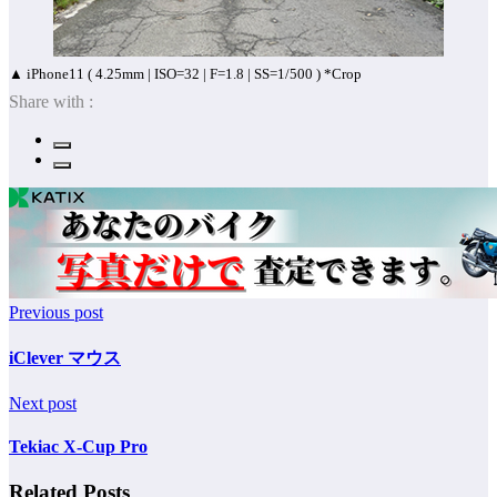
▲ iPhone11 ( 4.25mm | ISO=32 | F=1.8 | SS=1/500 ) *Crop
Share with :
Previous post
iClever マウス
Next post
Tekiac X-Cup Pro
Related Posts