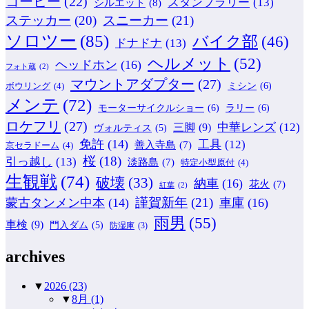
コーヒー
(22)
スタンプラリー
(13)
シルエット
(8)
ステッカー
(20)
スニーカー
(21)
ソロツー
(85)
バイク部
(46)
ドナドナ
(13)
ヘルメット
(52)
ヘッドホン
(16)
フォト蔵
(2)
マウントアダプター
(27)
ミシン
(6)
ボウリング
(4)
メンテ
(72)
モーターサイクルショー
(6)
ラリー
(6)
ロケフリ
(27)
中華レンズ
(12)
三脚
(9)
ヴォルティス
(5)
免許
(14)
工具
(12)
善入寺島
(7)
京セラドーム
(4)
桜
(18)
引っ越し
(13)
淡路島
(7)
特定小型原付
(4)
生観戦
(74)
破壊
(33)
納車
(16)
花火
(7)
紅葉
(2)
謹賀新年
(21)
蒙古タンメン中本
(14)
車庫
(16)
雨男
(55)
車検
(9)
門入ダム
(5)
防湿庫
(3)
archives
▼
2026
(23)
▼
8月
(1)