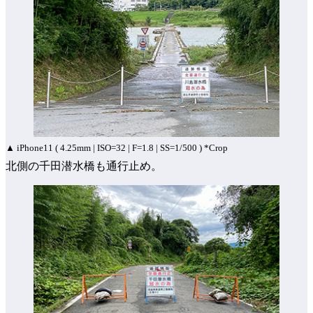
▲ iPhone11 ( 4.25mm | ISO=32 | F=1.8 | SS=1/500 ) *Crop
北側の千田潜水橋も通行止め。