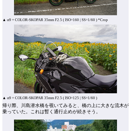
▲ α9 + COLOR-SKOPAR 35mm F2.5 ( ISO=160 | SS=1/60 ) *Crop
▲ α9 + COLOR-SKOPAR 35mm F2.5 ( ISO=125 | SS=1/60 )
帰り際、川島潜水橋を覗いてみると、橋の上に大きな流木が
乗っていた。これは暫く通行止めが続きそう。