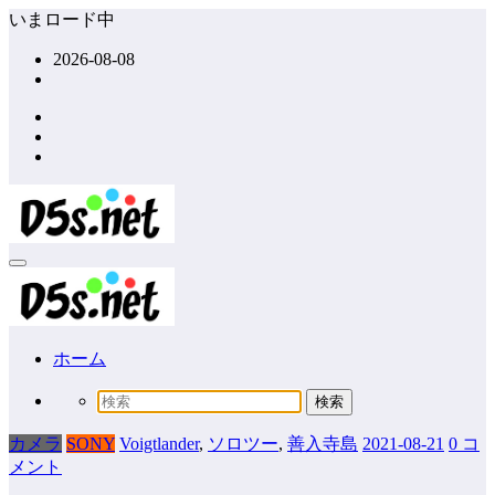
コ
いまロード中
ン
2026-08-08
テ
ン
ツ
へ
ス
キ
ッ
プ
ホーム
カメラ
SONY
Voigtlander
,
ソロツー
,
善入寺島
2021-08-21
0 コ
メント