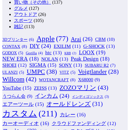
買い物（その他）
(137)
グルメ
(127)
アウトドア
(26)
スポーツ
(105)
雑記
(113)
Apple
(77)
Arai
(26)
CBM
(10)
3Dプリンター
(6)
DIY
(24)
G-SHOCK
(13)
EXILIM
(11)
CONTAX
(8)
LOOX
(19)
htc
(13)
GODOX
(5)
Gorilla
(4)
KRB
(2)
NEW ERA
(18)
Peak Design
(18)
NOLAN
(13)
SIGMA
(15)
SONY
(13)
SHOEI
(12)
SUBARU R2
(7)
UMPC
(38)
Voigtlander
(28)
ULANZI
(5)
VITZ
(5)
Willcom
(42)
WOTANCRAFT
(8)
X68000
(9)
ZOZOマリン
(43)
YouTube
(15)
ZEISS
(13)
インカム
(24)
うつらん会
(9)
インディゴソックス
(3)
オールドレンズ
(31)
エアーツール
(15)
カスタム
(211)
カレー
(16)
カーオーディオ
(16)
クラウドファンディング
(12)