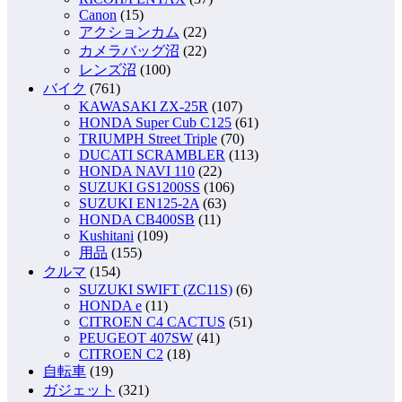
Canon
(15)
アクションカム
(22)
カメラバッグ沼
(22)
レンズ沼
(100)
バイク
(761)
KAWASAKI ZX-25R
(107)
HONDA Super Cub C125
(61)
TRIUMPH Street Triple
(70)
DUCATI SCRAMBLER
(113)
HONDA NAVI 110
(22)
SUZUKI GS1200SS
(106)
SUZUKI EN125-2A
(63)
HONDA CB400SB
(11)
Kushitani
(109)
用品
(155)
クルマ
(154)
SUZUKI SWIFT (ZC11S)
(6)
HONDA e
(11)
CITROEN C4 CACTUS
(51)
PEUGEOT 407SW
(41)
CITROEN C2
(18)
自転車
(19)
ガジェット
(321)