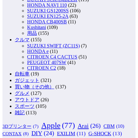
HONDA NAVI 110
(22)
SUZUKI GS1200SS
(106)
SUZUKI EN125-2A
(63)
HONDA CB400SB
(11)
Kushitani
(109)
用品
(155)
クルマ
(155)
SUZUKI SWIFT (ZC11S)
(7)
HONDA e
(11)
CITROEN C4 CACTUS
(51)
PEUGEOT 407SW
(41)
CITROEN C2
(18)
自転車
(19)
ガジェット
(321)
買い物（その他）
(137)
グルメ
(127)
アウトドア
(26)
スポーツ
(105)
雑記
(113)
Apple
(77)
Arai
(26)
CBM
(10)
3Dプリンター
(7)
DIY
(24)
G-SHOCK
(13)
EXILIM
(11)
CONTAX
(8)