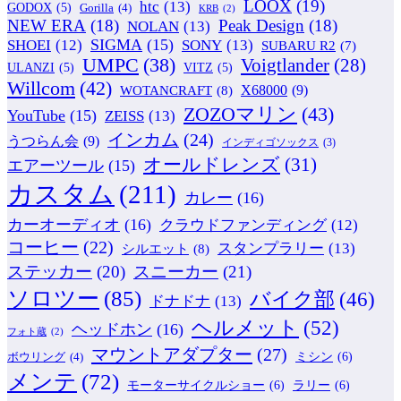
LOOX
(19)
htc
(13)
GODOX
(5)
Gorilla
(4)
KRB
(2)
NEW ERA
(18)
Peak Design
(18)
NOLAN
(13)
SIGMA
(15)
SONY
(13)
SHOEI
(12)
SUBARU R2
(7)
UMPC
(38)
Voigtlander
(28)
ULANZI
(5)
VITZ
(5)
Willcom
(42)
WOTANCRAFT
(8)
X68000
(9)
ZOZOマリン
(43)
YouTube
(15)
ZEISS
(13)
インカム
(24)
うつらん会
(9)
インディゴソックス
(3)
オールドレンズ
(31)
エアーツール
(15)
カスタム
(211)
カレー
(16)
カーオーディオ
(16)
クラウドファンディング
(12)
コーヒー
(22)
スタンプラリー
(13)
シルエット
(8)
ステッカー
(20)
スニーカー
(21)
ソロツー
(85)
バイク部
(46)
ドナドナ
(13)
ヘルメット
(52)
ヘッドホン
(16)
フォト蔵
(2)
マウントアダプター
(27)
ミシン
(6)
ボウリング
(4)
メンテ
(72)
モーターサイクルショー
(6)
ラリー
(6)