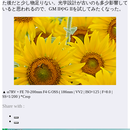
た後だと少し物足りない。光学設計が古いのも多少影響して
いると思われるので、GM IIやG IIを試してみたくなった。
▲ α7RV + FE 70-200mm F4 G OSS ( 186mm | VV2 | ISO=125 | F=8.0 |
SS=1/200 ) *Crop
Share with :