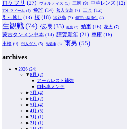
ロケフリ
(27)
中華レンズ
(12)
三脚
(9)
ヴォルティス
(5)
免許
(14)
工具
(12)
善入寺島
(7)
京セラドーム
(4)
桜
(18)
引っ越し
(13)
淡路島
(7)
特定小型原付
(4)
生観戦
(74)
破壊
(33)
納車
(16)
花火
(7)
紅葉
(2)
謹賀新年
(21)
蒙古タンメン中本
(14)
車庫
(16)
雨男
(55)
車検
(9)
門入ダム
(5)
防湿庫
(3)
archives
▼
2026
(24)
▼
8月
(2)
アームレスト補強
自転車メンテ
►
7月
(4)
►
6月
(2)
►
5月
(4)
►
4月
(5)
►
3月
(1)
►
2月
(1)
►
1月
(5)