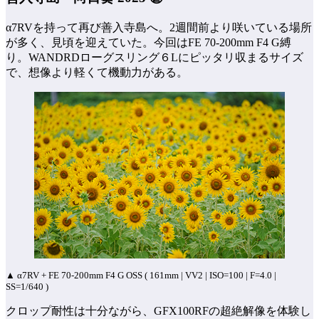
α7RVを持って再び善入寺島へ。2週間前より咲いている場所
が多く、見頃を迎えていた。今回はFE 70-200mm F4 G縛
り。WANDRDローグスリング６Lにピッタリ収まるサイズ
で、想像より軽くて機動力がある。
▲ α7RV + FE 70-200mm F4 G OSS ( 161mm | VV2 | ISO=100 | F=4.0 |
SS=1/640 )
クロップ耐性は十分ながら、GFX100RFの超絶解像を体験し