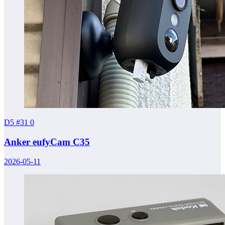
D5 #31
0
Anker eufyCam C35
2026-05-11