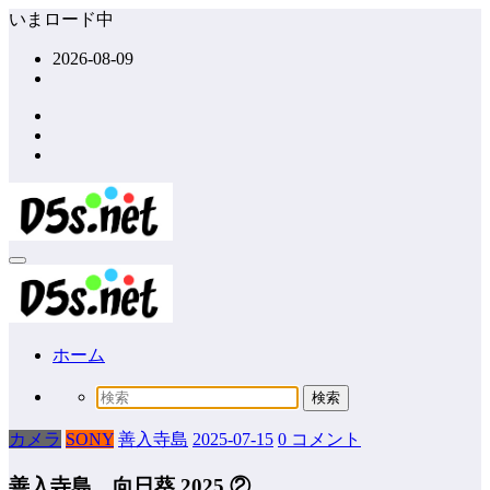
コ
いまロード中
ン
2026-08-09
テ
ン
ツ
へ
ス
キ
ッ
プ
ホーム
カメラ
SONY
善入寺島
2025-07-15
0 コメント
善入寺島 向日葵 2025 ②