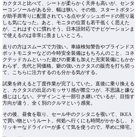
カクタスと比べて、シートが柔らかく天井も高いが、センタ
ーコンソールがある分、幅は狭い。その他、スタートボタン
が助手席寄りに配置されている点やダッシュボードの照り返
しも気になった。あと、モニタの位置も若干低くく思えた
が、これはすぐに慣れそう。日本語対応でナビゲーションま
で使えるのは非常に羨ましいところ。
走りの方はスムーズで力強い。車線検知警告やブラインドス
ポットモニターなどの今時安全装備はもちろんのこと、コネ
クテッドカムといった遊びの要素も加えた充実装備にもかか
わらず、先代と同価格。癖の強いカクタスの販売を打ち切っ
て、こちらに注力するのも分かる気がする。
試乗を終えると丁度作業が完了していた。直後に乗り換える
と、カクタスの出足のモッサリ感が際立つが、不思議と嫌な
感じはしない。デザインこそ一部引き継いでいるが、目指す
方向が違う、全く別のクルマという感覚。
その後、昼食を取り、セール中のクシタニを覗いて、IKEA
で買い物というルート。何処へ行くにも時間がかかるし、ト
リッキーなドライバーが多くて気を使うので。早めに帰宅。