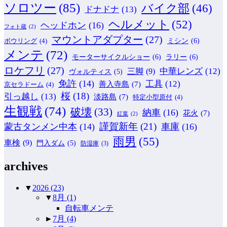
ソロツー
(85)
バイク部
(46)
ドナドナ
(13)
ヘルメット
(52)
ヘッドホン
(16)
フォト蔵
(2)
マウントアダプター
(27)
ミシン
(6)
ボウリング
(4)
メンテ
(72)
モーターサイクルショー
(6)
ラリー
(6)
ロケフリ
(27)
中華レンズ
(12)
三脚
(9)
ヴォルティス
(5)
免許
(14)
工具
(12)
善入寺島
(7)
京セラドーム
(4)
桜
(18)
引っ越し
(13)
淡路島
(7)
特定小型原付
(4)
生観戦
(74)
破壊
(33)
納車
(16)
花火
(7)
紅葉
(2)
謹賀新年
(21)
蒙古タンメン中本
(14)
車庫
(16)
雨男
(55)
車検
(9)
門入ダム
(5)
防湿庫
(3)
archives
▼
2026
(23)
▼
8月
(1)
自転車メンテ
►
7月
(4)