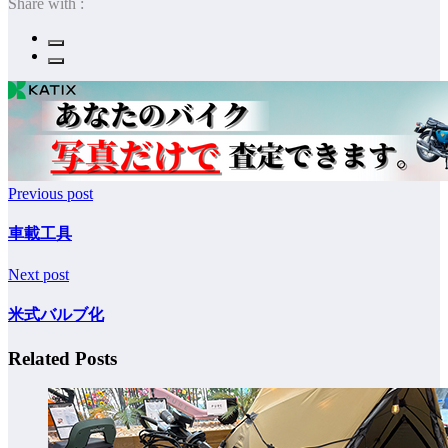
Share with :
Previous post
車載工具
Next post
米式バルブ化
Related Posts