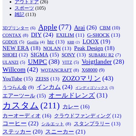
アウトドア
(26)
スポーツ
(105)
雑記
(113)
Apple
(77)
Arai
(26)
CBM
(10)
3Dプリンター
(6)
DIY
(24)
G-SHOCK
(13)
EXILIM
(11)
CONTAX
(8)
LOOX
(19)
htc
(13)
GODOX
(5)
Gorilla
(4)
KRB
(2)
NEW ERA
(18)
Peak Design
(18)
NOLAN
(13)
SIGMA
(15)
SONY
(13)
SHOEI
(12)
SUBARU R2
(7)
UMPC
(38)
Voigtlander
(28)
ULANZI
(5)
VITZ
(5)
Willcom
(42)
WOTANCRAFT
(8)
X68000
(9)
ZOZOマリン
(43)
YouTube
(15)
ZEISS
(13)
インカム
(24)
うつらん会
(9)
インディゴソックス
(3)
オールドレンズ
(31)
エアーツール
(15)
カスタム
(211)
カレー
(16)
カーオーディオ
(16)
クラウドファンディング
(12)
コーヒー
(22)
スタンプラリー
(13)
シルエット
(8)
ステッカー
(20)
スニーカー
(21)