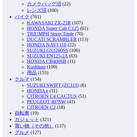
カメラバッグ沼
(22)
レンズ沼
(100)
バイク
(761)
KAWASAKI ZX-25R
(107)
HONDA Super Cub C125
(61)
TRIUMPH Street Triple
(70)
DUCATI SCRAMBLER
(113)
HONDA NAVI 110
(22)
SUZUKI GS1200SS
(106)
SUZUKI EN125-2A
(63)
HONDA CB400SB
(11)
Kushitani
(109)
用品
(155)
クルマ
(154)
SUZUKI SWIFT (ZC11S)
(6)
HONDA e
(11)
CITROEN C4 CACTUS
(51)
PEUGEOT 407SW
(41)
CITROEN C2
(18)
自転車
(19)
ガジェット
(321)
買い物（その他）
(137)
グルメ
(127)