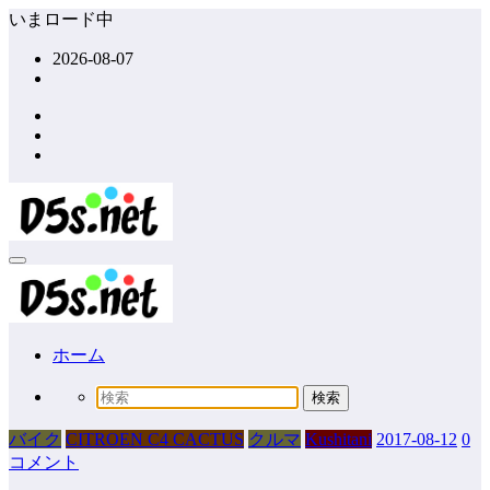
コ
いまロード中
ン
2026-08-07
テ
ン
ツ
へ
ス
キ
ッ
プ
ホーム
バイク
CITROEN C4 CACTUS
クルマ
Kushitani
2017-08-12
0
コメント