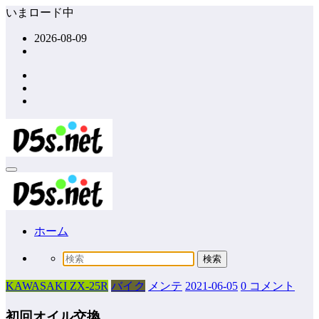
コ
いまロード中
ン
2026-08-09
テ
ン
ツ
へ
ス
キ
ッ
プ
ホーム
KAWASAKI ZX-25R
バイク
メンテ
2021-06-05
0 コメント
初回オイル交換