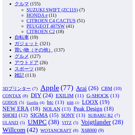
クルマ
(155)
SUZUKI SWIFT (ZC11S)
(7)
HONDA e
(11)
CITROEN C4 CACTUS
(51)
PEUGEOT 407SW
(41)
CITROEN C2
(18)
自転車
(19)
ガジェット
(321)
買い物（その他）
(137)
グルメ
(127)
アウトドア
(26)
スポーツ
(105)
雑記
(113)
Apple
(77)
Arai
(26)
CBM
(10)
3Dプリンター
(7)
DIY
(24)
G-SHOCK
(13)
EXILIM
(11)
CONTAX
(8)
LOOX
(19)
htc
(13)
GODOX
(5)
Gorilla
(4)
KRB
(2)
NEW ERA
(18)
Peak Design
(18)
NOLAN
(13)
SIGMA
(15)
SONY
(13)
SHOEI
(12)
SUBARU R2
(7)
UMPC
(38)
Voigtlander
(28)
ULANZI
(5)
VITZ
(5)
Willcom
(42)
WOTANCRAFT
(8)
X68000
(9)