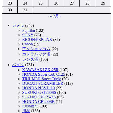
23
24
25
26
27
28
29
30
31
« 7月
カメラ
(345)
Fujifilm
(122)
SONY
(78)
RICOH/PENTAX
(37)
Canon
(15)
アクションカム
(22)
カメラバッグ沼
(22)
レンズ沼
(100)
バイク
(761)
KAWASAKI ZX-25R
(107)
HONDA Super Cub C125
(61)
TRIUMPH Street Triple
(70)
DUCATI SCRAMBLER
(113)
HONDA NAVI 110
(22)
SUZUKI GS1200SS
(106)
SUZUKI EN125-2A
(63)
HONDA CB400SB
(11)
Kushitani
(109)
用品
(155)