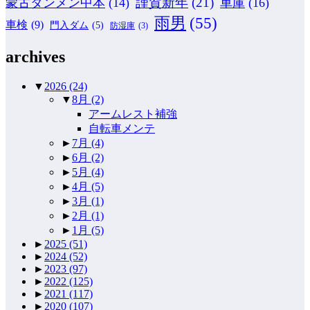
謹賀新年
(21)
蒙古タンメン中本
(14)
車庫
(16)
雨男
(55)
車検
(9)
門入ダム
(5)
防湿庫
(3)
archives
▼
2026
(24)
▼
8月
(2)
アームレスト補強
自転車メンテ
►
7月
(4)
►
6月
(2)
►
5月
(4)
►
4月
(5)
►
3月
(1)
►
2月
(1)
►
1月
(5)
►
2025
(51)
►
2024
(52)
►
2023
(97)
►
2022
(125)
►
2021
(117)
►
2020
(107)