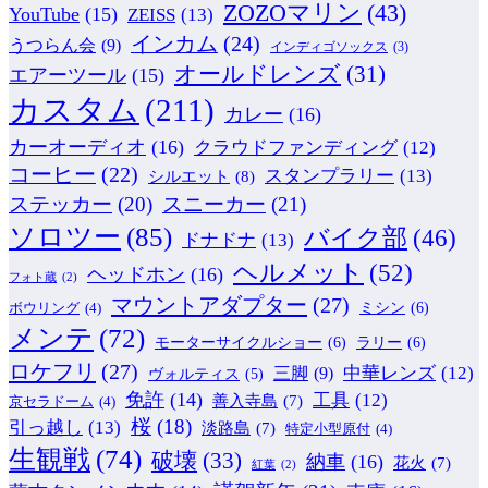
ZOZOマリン
(43)
YouTube
(15)
ZEISS
(13)
インカム
(24)
うつらん会
(9)
インディゴソックス
(3)
オールドレンズ
(31)
エアーツール
(15)
カスタム
(211)
カレー
(16)
カーオーディオ
(16)
クラウドファンディング
(12)
コーヒー
(22)
スタンプラリー
(13)
シルエット
(8)
ステッカー
(20)
スニーカー
(21)
ソロツー
(85)
バイク部
(46)
ドナドナ
(13)
ヘルメット
(52)
ヘッドホン
(16)
フォト蔵
(2)
マウントアダプター
(27)
ミシン
(6)
ボウリング
(4)
メンテ
(72)
モーターサイクルショー
(6)
ラリー
(6)
ロケフリ
(27)
中華レンズ
(12)
三脚
(9)
ヴォルティス
(5)
免許
(14)
工具
(12)
善入寺島
(7)
京セラドーム
(4)
桜
(18)
引っ越し
(13)
淡路島
(7)
特定小型原付
(4)
生観戦
(74)
破壊
(33)
納車
(16)
花火
(7)
紅葉
(2)