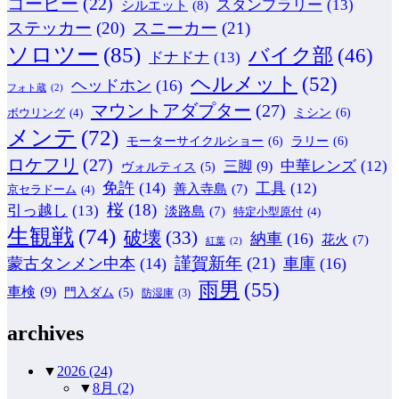
コーヒー
(22)
スタンプラリー
(13)
シルエット
(8)
ステッカー
(20)
スニーカー
(21)
ソロツー
(85)
バイク部
(46)
ドナドナ
(13)
ヘルメット
(52)
ヘッドホン
(16)
フォト蔵
(2)
マウントアダプター
(27)
ミシン
(6)
ボウリング
(4)
メンテ
(72)
モーターサイクルショー
(6)
ラリー
(6)
ロケフリ
(27)
中華レンズ
(12)
三脚
(9)
ヴォルティス
(5)
免許
(14)
工具
(12)
善入寺島
(7)
京セラドーム
(4)
桜
(18)
引っ越し
(13)
淡路島
(7)
特定小型原付
(4)
生観戦
(74)
破壊
(33)
納車
(16)
花火
(7)
紅葉
(2)
謹賀新年
(21)
蒙古タンメン中本
(14)
車庫
(16)
雨男
(55)
車検
(9)
門入ダム
(5)
防湿庫
(3)
archives
▼
2026
(24)
▼
8月
(2)