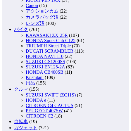
RICOH/PENTAX
(37)
Canon
(15)
アクションカム
(22)
カメラバッグ沼
(22)
レンズ沼
(100)
バイク
(761)
KAWASAKI ZX-25R
(107)
HONDA Super Cub C125
(61)
TRIUMPH Street Triple
(70)
DUCATI SCRAMBLER
(113)
HONDA NAVI 110
(22)
SUZUKI GS1200SS
(106)
SUZUKI EN125-2A
(63)
HONDA CB400SB
(11)
Kushitani
(109)
用品
(155)
クルマ
(155)
SUZUKI SWIFT (ZC11S)
(7)
HONDA e
(11)
CITROEN C4 CACTUS
(51)
PEUGEOT 407SW
(41)
CITROEN C2
(18)
自転車
(19)
ガジェット
(321)