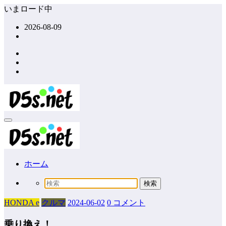
コ
いまロード中
ン
2026-08-09
テ
ン
ツ
へ
ス
キ
ッ
プ
ホーム
HONDA e
クルマ
2024-06-02
0 コメント
乗り換え！