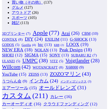
買い物（その他）
(137)
グルメ
(127)
アウトドア
(26)
スポーツ
(105)
雑記
(113)
Apple
(77)
Arai
(26)
CBM
(10)
3Dプリンター
(7)
DIY
(24)
G-SHOCK
(13)
EXILIM
(11)
CONTAX
(8)
LOOX
(19)
htc
(13)
GODOX
(5)
Gorilla
(4)
KRB
(2)
NEW ERA
(18)
Peak Design
(18)
NOLAN
(13)
SIGMA
(15)
SONY
(13)
SHOEI
(12)
SUBARU R2
(7)
UMPC
(38)
Voigtlander
(28)
ULANZI
(5)
VITZ
(5)
Willcom
(42)
WOTANCRAFT
(8)
X68000
(9)
ZOZOマリン
(43)
YouTube
(15)
ZEISS
(13)
インカム
(24)
うつらん会
(9)
インディゴソックス
(3)
オールドレンズ
(31)
エアーツール
(15)
カスタム
(211)
カレー
(16)
カーオーディオ
(16)
クラウドファンディング
(12)