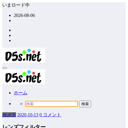
コ
いまロード中
ン
2026-08-06
テ
ン
ツ
へ
ス
キ
ッ
プ
ホーム
カメラ
2020-10-13
0 コメント
レンズフィルター