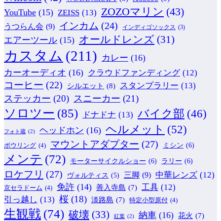
ZOZOマリン
(43)
YouTube
(15)
ZEISS
(13)
インカム
(24)
うつらん会
(9)
インディゴソックス
(3)
オールドレンズ
(31)
エアーツール
(15)
カスタム
(211)
カレー
(16)
カーオーディオ
(16)
クラウドファンディング
(12)
コーヒー
(22)
スタンプラリー
(13)
シルエット
(8)
ステッカー
(20)
スニーカー
(21)
ソロツー
(85)
バイク部
(46)
ドナドナ
(13)
ヘルメット
(52)
ヘッドホン
(16)
フォト蔵
(2)
マウントアダプター
(27)
ミシン
(6)
ボウリング
(4)
メンテ
(72)
モーターサイクルショー
(6)
ラリー
(6)
ロケフリ
(27)
中華レンズ
(12)
三脚
(9)
ヴォルティス
(5)
免許
(14)
工具
(12)
善入寺島
(7)
京セラドーム
(4)
桜
(18)
引っ越し
(13)
淡路島
(7)
特定小型原付
(4)
生観戦
(74)
破壊
(33)
納車
(16)
花火
(7)
紅葉
(2)