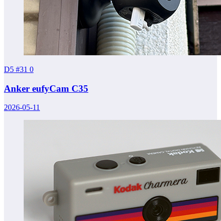
D5 #31
0
Anker eufyCam C35
2026-05-11