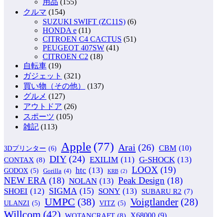
用品
(155)
クルマ
(154)
SUZUKI SWIFT (ZC11S)
(6)
HONDA e
(11)
CITROEN C4 CACTUS
(51)
PEUGEOT 407SW
(41)
CITROEN C2
(18)
自転車
(19)
ガジェット
(321)
買い物（その他）
(137)
グルメ
(127)
アウトドア
(26)
スポーツ
(105)
雑記
(113)
Apple
(77)
Arai
(26)
CBM
(10)
3Dプリンター
(6)
DIY
(24)
G-SHOCK
(13)
EXILIM
(11)
CONTAX
(8)
LOOX
(19)
htc
(13)
GODOX
(5)
Gorilla
(4)
KRB
(2)
NEW ERA
(18)
Peak Design
(18)
NOLAN
(13)
SIGMA
(15)
SONY
(13)
SHOEI
(12)
SUBARU R2
(7)
UMPC
(38)
Voigtlander
(28)
ULANZI
(5)
VITZ
(5)
Willcom
(42)
WOTANCRAFT
(8)
X68000
(9)