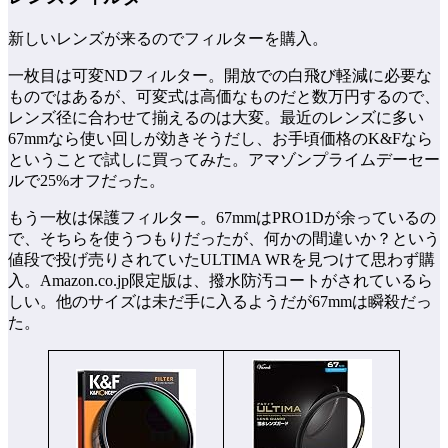
新しいレンズが来るのでフィルターを購入。
一枚目は可変NDフィルター。開放での白飛び軽減に必要な
ものではあるが、可変式は高価なものだと数万円するので、
レンズ径に合わせて揃えるのは大変。最近のレンズに多い
67mmなら使い回しが効きそうだし、お手頃価格のK&Fなら
ということで試しに買ってみた。アマゾンプライムデーセー
ルで25%オフだった。
もう一枚は保護フィルター。67mmはPRO1Dが余っているの
で、そちらを使うつもりだったが、何かの間違いか？という
値段で投げ売りされていたULTIMA WRを見つけて思わず購
入。Amazon.co.jp限定版は、撥水防汚コートがされているら
しい。他のサイズは未だ手に入るようだが67mmは瞬殺だっ
た。