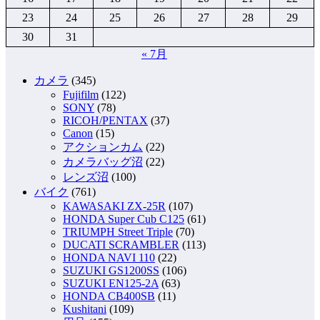
23
24
25
26
27
28
29
30
31
« 7月
カメラ
(345)
Fujifilm
(122)
SONY
(78)
RICOH/PENTAX
(37)
Canon
(15)
アクションカム
(22)
カメラバッグ沼
(22)
レンズ沼
(100)
バイク
(761)
KAWASAKI ZX-25R
(107)
HONDA Super Cub C125
(61)
TRIUMPH Street Triple
(70)
DUCATI SCRAMBLER
(113)
HONDA NAVI 110
(22)
SUZUKI GS1200SS
(106)
SUZUKI EN125-2A
(63)
HONDA CB400SB
(11)
Kushitani
(109)